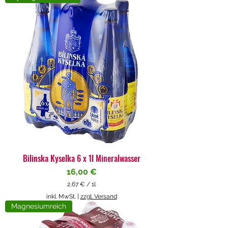
4
€
p
r
o
1
L
i
t
e
r
Bilinska Kyselka 6 x 1l Mineralwasser
Preis
16,00 €
2,67 €
/
1l
2
inkl. MwSt.
|
zzgl. Versand
,
Magnesiumreich
6
7