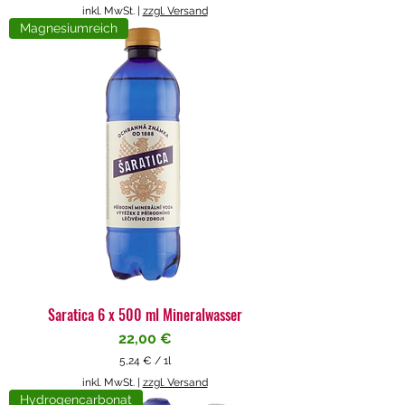
5
inkl. MwSt.
|
zzgl. Versand
,
Magnesiumreich
7
1
€
p
r
o
1
L
i
t
e
r
Saratica 6 x 500 ml Mineralwasser
Preis
22,00 €
5,24 €
/
1l
5
inkl. MwSt.
|
zzgl. Versand
,
Hydrogencarbonat
2