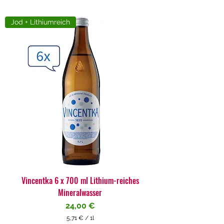
Jod + Lithiumreich
Vincentka 6 x 700 ml Lithium-reiches
Mineralwasser
Preis
24,00 €
5,71 €
/
1l