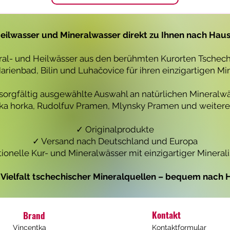
1
1
L
L
i
i
t
t
eilwasser und Mineralwasser direkt zu Ihnen nach Hau
e
e
r
r
eral- und Heilwässer aus den berühmten Kurorten Tschechi
rienbad, Bilin und Luhačovice für ihren einzigartigen Mi
 sorgfältig ausgewählte Auswahl an natürlichen Mineralwä
icka horka, Rudolfuv Pramen, Mlynsky Pramen und weiteren
✓ Originalprodukte
✓ Versand nach Deutschland und Europa
tionelle Kur- und Mineralwässer mit einzigartiger Mineral
e Vielfalt tschechischer Mineralquellen – bequem nach H
Kontakt
Brand
Vincentka
Kontaktformular