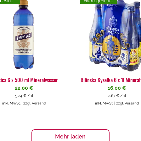
Magnesiumreich
Hydrogencarbonat
tica 6 x 500 ml Mineralwasser
Bilinska Kyselka 6 x 1l Minera
Preis
Preis
22,00 €
16,00 €
5,24 €
/
1l
2,67 €
/
1l
5
2
inkl. MwSt.
|
zzgl. Versand
inkl. MwSt.
|
zzgl. Versand
,
,
2
6
4
7
€
€
p
p
Mehr laden
r
r
o
o