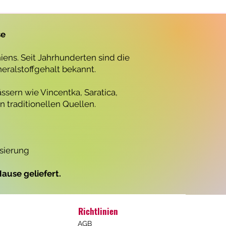
r
o
1
L
se
i
t
e
ens. Seit Jahrhunderten sind die
r
neralstoffgehalt bekannt.
ssern wie Vincentka, Saratica,
 traditionellen Quellen.
isierung
ause geliefert.
Richtlinien
AGB