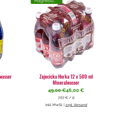
Magnesiumreich
lwasser
Zajecicka Horka 12 x 500 ml
Mineralwasser
Standardpreis
Sale-Preis
49,00 €
46,00 €
7,67 €
/
1l
7
inkl. MwSt.
|
zzgl. Versand
,
6
7
€
p