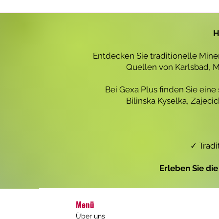
r
o
1
L
H
i
t
e
Entdecken Sie traditionelle Min
r
Quellen von Karlsbad, Ma
Bei Gexa Plus finden Sie eine
Bilinska Kyselka, Zajec
✓ Tradi
Erleben Sie di
Menü
Über uns