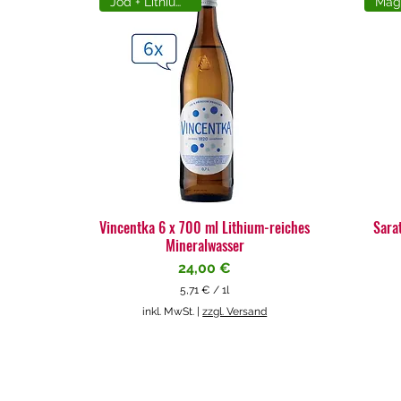
Jod + Lithiumreich
Vincentka 6 x 700 ml Lithium-reiches
Sara
Mineralwasser
Preis
24,00 €
5,71 €
/
1l
5
inkl. MwSt.
|
zzgl. Versand
,
7
1
€
p