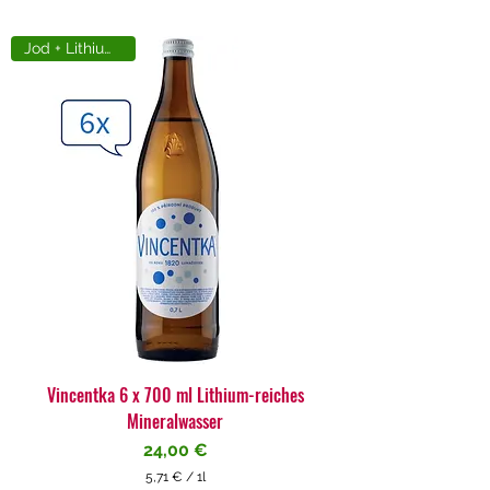
Jod + Lithiumreich
Vincentka 6 x 700 ml Lithium-reiches
Mineralwasser
Preis
24,00 €
5,71 €
/
1l