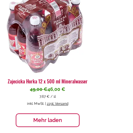
€
p
r
o
1
L
i
t
e
r
Zajecicka Horka 12 x 500 ml Mineralwasser
Standardpreis
Sale-Preis
49,00 €
46,00 €
7,67 €
/
1l
7
inkl. MwSt.
|
zzgl. Versand
,
6
7
Mehr laden
€
p