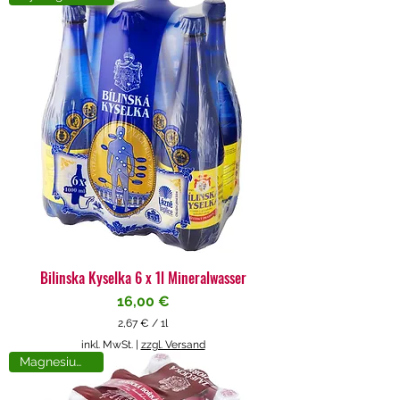
4
€
p
r
o
1
L
i
t
e
r
Bilinska Kyselka 6 x 1l Mineralwasser
Preis
16,00 €
2,67 €
/
1l
2
inkl. MwSt.
|
zzgl. Versand
,
Magnesiumreich
6
7