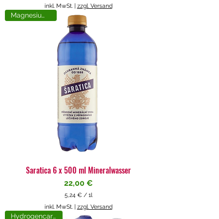
5
inkl. MwSt.
|
zzgl. Versand
,
Magnesiumreich
7
1
€
p
r
o
1
L
i
t
e
r
Saratica 6 x 500 ml Mineralwasser
Preis
22,00 €
5,24 €
/
1l
5
inkl. MwSt.
|
zzgl. Versand
,
Hydrogencarbonat
2