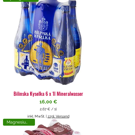
4
€
p
r
o
1
L
i
t
e
r
Bilinska Kyselka 6 x 1l Mineralwasser
Preis
16,00 €
2,67 €
/
1l
2
inkl. MwSt.
|
zzgl. Versand
,
Magnesiumreich
6
7