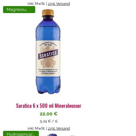
5
inkl. MwSt.
|
zzgl. Versand
,
Magnesiumreich
7
1
€
p
r
o
1
L
i
t
e
r
Saratica 6 x 500 ml Mineralwasser
Preis
22,00 €
5,24 €
/
1l
5
inkl. MwSt.
|
zzgl. Versand
,
Hydrogencarbonat
2