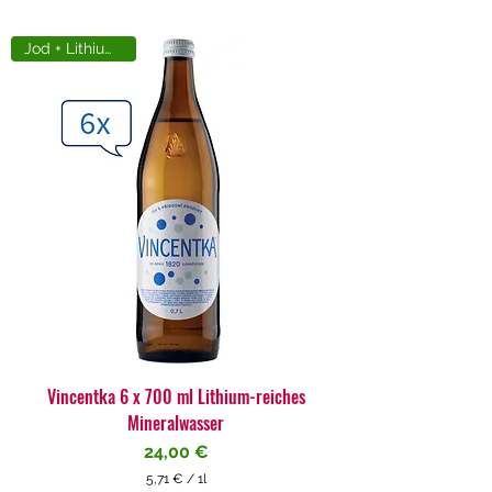
Jod + Lithiumreich
Vincentka 6 x 700 ml Lithium-reiches
Mineralwasser
Preis
24,00 €
5,71 €
/
1l