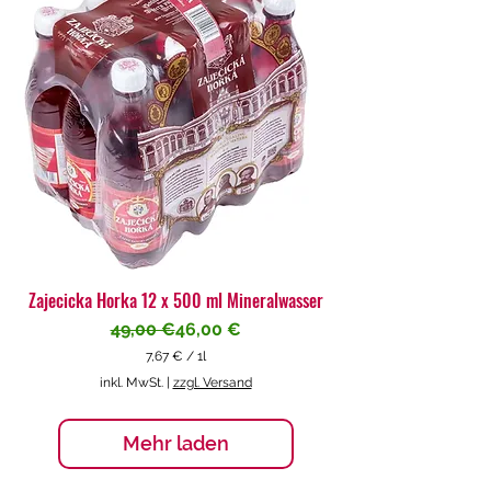
€
p
r
o
1
L
i
t
e
r
Zajecicka Horka 12 x 500 ml Mineralwasser
Standardpreis
Sale-Preis
49,00 €
46,00 €
7,67 €
/
1l
7
inkl. MwSt.
|
zzgl. Versand
,
6
7
Mehr laden
€
p