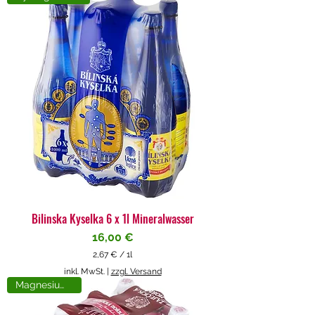
4
€
p
r
o
1
L
i
t
e
r
Bilinska Kyselka 6 x 1l Mineralwasser
Preis
16,00 €
2,67 €
/
1l
2
inkl. MwSt.
|
zzgl. Versand
,
Magnesiumreich
6
7