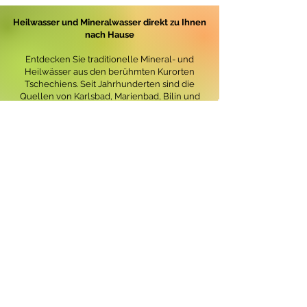
r
o
Heilwasser und Mineralwasser direkt zu Ihnen
1
nach Hause
L
i
t
Entdecken Sie traditionelle Mineral- und
e
Heilwässer aus den berühmten Kurorten
r
Tschechiens. Seit Jahrhunderten sind die
Quellen von Karlsbad, Marienbad, Bilin und
Luhačovice für ihren einzigartigen
Mineralstoffgehalt bekannt.
Bei Gexa Plus finden Sie eine sorgfältig
ausgewählte Auswahl an natürlichen
Mineralwässern wie Vincentka, Saratica,
Bilinska Kyselka, Zajecicka horka, Rudolfuv
Pramen, Mlynsky Pramen und weiteren
traditionellen Quellen.
✓ Originalprodukte
✓ Versand nach Deutschland und Europa
✓ Traditionelle Kur- und Mineralwässer mit
einzigartiger Mineralisierung
Erleben Sie die Vielfalt tschechischer
Mineralquellen – bequem nach Hause