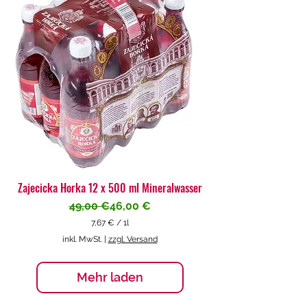
€
p
r
o
1
L
i
t
e
r
Zajecicka Horka 12 x 500 ml Mineralwasser
Standardpreis
Sale-Preis
49,00 €
46,00 €
7,67 €
/
1l
7
inkl. MwSt.
|
zzgl. Versand
,
6
7
Mehr laden
€
p