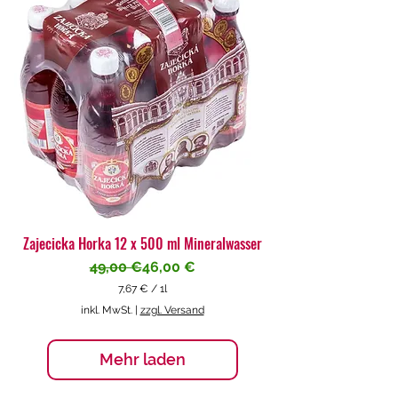
€
p
r
o
1
L
i
t
e
r
Zajecicka Horka 12 x 500 ml Mineralwasser
Standardpreis
Sale-Preis
49,00 €
46,00 €
7,67 €
/
1l
7
inkl. MwSt.
|
zzgl. Versand
,
6
7
Mehr laden
€
p