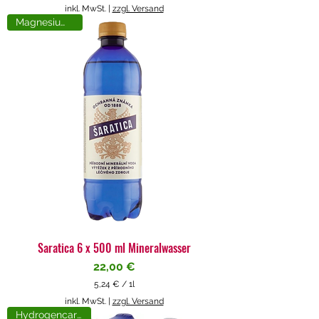
5
inkl. MwSt.
|
zzgl. Versand
,
Magnesiumreich
7
1
€
p
r
o
1
L
i
t
e
r
Saratica 6 x 500 ml Mineralwasser
Preis
22,00 €
5,24 €
/
1l
5
inkl. MwSt.
|
zzgl. Versand
,
Hydrogencarbonat
2