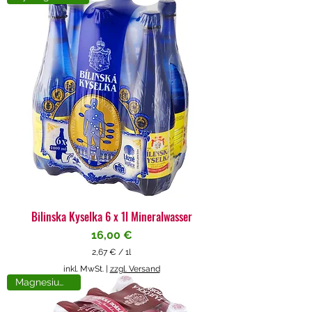
4
€
p
r
o
1
L
i
t
e
r
Bilinska Kyselka 6 x 1l Mineralwasser
Preis
16,00 €
2,67 €
/
1l
2
inkl. MwSt.
|
zzgl. Versand
,
Magnesiumreich
6
7