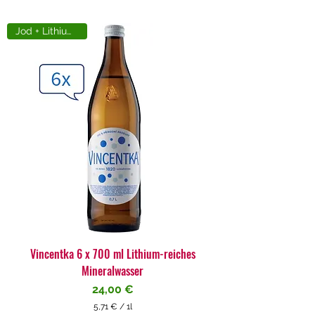
Jod + Lithiumreich
Vincentka 6 x 700 ml Lithium-reiches
Mineralwasser
Preis
24,00 €
5,71 €
/
1l