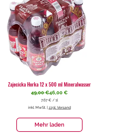
€
p
r
o
1
L
i
t
e
r
Zajecicka Horka 12 x 500 ml Mineralwasser
Standardpreis
Sale-Preis
49,00 €
46,00 €
7,67 €
/
1l
7
inkl. MwSt.
|
zzgl. Versand
,
6
7
Mehr laden
€
p