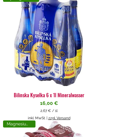
4
€
p
r
o
1
L
i
t
e
r
Bilinska Kyselka 6 x 1l Mineralwasser
Preis
16,00 €
2,67 €
/
1l
2
inkl. MwSt.
|
zzgl. Versand
,
Magnesiumreich
6
7