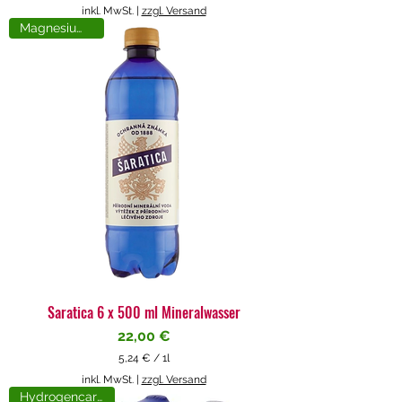
5
inkl. MwSt.
|
zzgl. Versand
,
Magnesiumreich
7
1
€
p
r
o
1
L
i
t
e
r
Saratica 6 x 500 ml Mineralwasser
Preis
22,00 €
5,24 €
/
1l
5
inkl. MwSt.
|
zzgl. Versand
,
Hydrogencarbonat
2