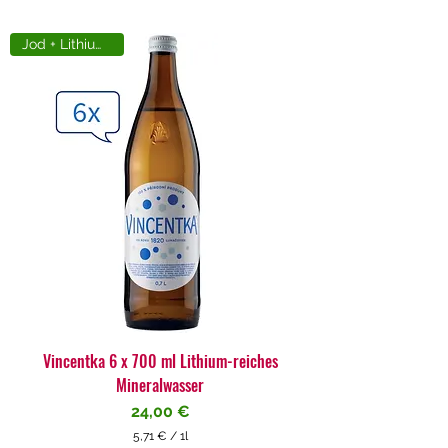
Jod + Lithiumreich
Vincentka 6 x 700 ml Lithium-reiches
Mineralwasser
Preis
24,00 €
5,71 €
/
1l