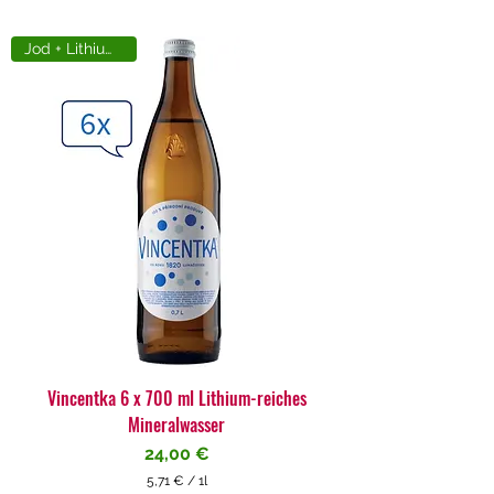
Jod + Lithiumreich
Vincentka 6 x 700 ml Lithium-reiches
Mineralwasser
Preis
24,00 €
5,71 €
/
1l