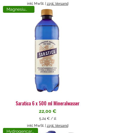
5
inkl. MwSt.
|
zzgl. Versand
,
Magnesiumreich
7
1
€
p
r
o
1
L
i
t
e
r
Saratica 6 x 500 ml Mineralwasser
Preis
22,00 €
5,24 €
/
1l
5
inkl. MwSt.
|
zzgl. Versand
,
Hydrogencarbonat
2