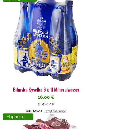
4
€
p
r
o
1
L
i
t
e
r
Bilinska Kyselka 6 x 1l Mineralwasser
Preis
16,00 €
2,67 €
/
1l
2
inkl. MwSt.
|
zzgl. Versand
,
Magnesiumreich
6
7