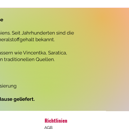
r
o
1
L
se
i
t
e
ens. Seit Jahrhunderten sind die
r
neralstoffgehalt bekannt.
ssern wie Vincentka, Saratica,
 traditionellen Quellen.
isierung
ause geliefert.
Richtlinien
AGB