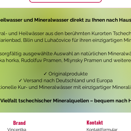
1
1
L
L
i
i
t
t
eilwasser und Mineralwasser direkt zu Ihnen nach Hau
e
e
r
r
eral- und Heilwässer aus den berühmten Kurorten Tschechi
rienbad, Bilin und Luhačovice für ihren einzigartigen Mi
 sorgfältig ausgewählte Auswahl an natürlichen Mineralwä
icka horka, Rudolfuv Pramen, Mlynsky Pramen und weiteren
✓ Originalprodukte
✓ Versand nach Deutschland und Europa
tionelle Kur- und Mineralwässer mit einzigartiger Mineral
e Vielfalt tschechischer Mineralquellen – bequem nach H
Kontakt
Brand
Vincentka
Kontaktformular