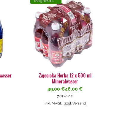
Magnesiumreich
lwasser
Zajecicka Horka 12 x 500 ml
Mineralwasser
Standardpreis
Sale-Preis
49,00 €
46,00 €
7,67 €
/
1l
7
inkl. MwSt.
|
zzgl. Versand
,
6
7
€
p