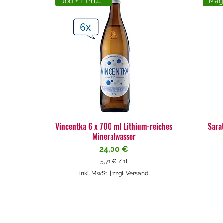
Jod + Lithiumreich
Vincentka 6 x 700 ml Lithium-reiches
Sara
Mineralwasser
Preis
24,00 €
5,71 €
/
1l
5
inkl. MwSt.
|
zzgl. Versand
,
7
1
€
p