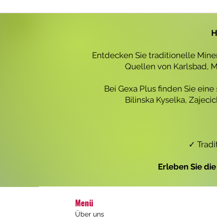
r
o
1
L
H
i
t
e
Entdecken Sie traditionelle Min
r
Quellen von Karlsbad, Ma
Bei Gexa Plus finden Sie eine
Bilinska Kyselka, Zajec
✓ Tradi
Erleben Sie di
Menü
Über uns