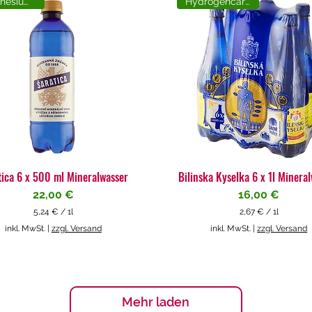
Magnesiumreich
Hydrogencarbonat
tica 6 x 500 ml Mineralwasser
Bilinska Kyselka 6 x 1l Minera
Preis
Preis
22,00 €
16,00 €
5,24 €
/
1l
2,67 €
/
1l
5
2
inkl. MwSt.
|
zzgl. Versand
inkl. MwSt.
|
zzgl. Versand
,
,
2
6
4
7
€
€
p
p
Mehr laden
r
r
o
o