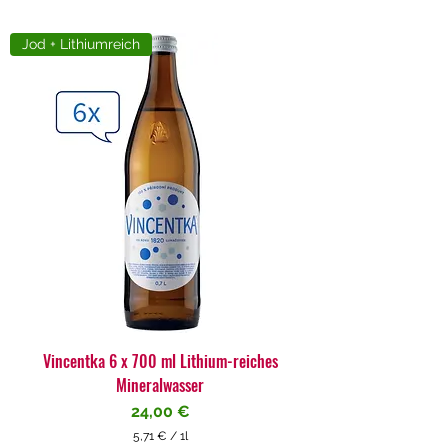
Jod + Lithiumreich
Vincentka 6 x 700 ml Lithium-reiches
Mineralwasser
Preis
24,00 €
5,71 €
/
1l