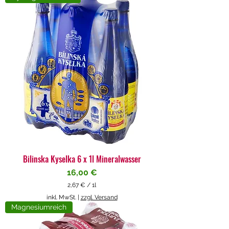
4
€
p
r
o
1
L
i
t
e
r
Bilinska Kyselka 6 x 1l Mineralwasser
Preis
16,00 €
2,67 €
/
1l
2
inkl. MwSt.
|
zzgl. Versand
,
Magnesiumreich
6
7