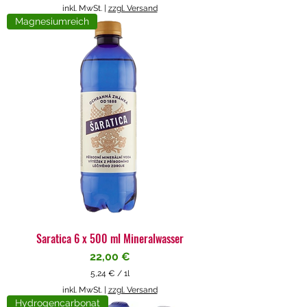
5
inkl. MwSt.
|
zzgl. Versand
,
Magnesiumreich
7
1
€
p
r
o
1
L
i
t
e
r
Saratica 6 x 500 ml Mineralwasser
Preis
22,00 €
5,24 €
/
1l
5
inkl. MwSt.
|
zzgl. Versand
,
Hydrogencarbonat
2