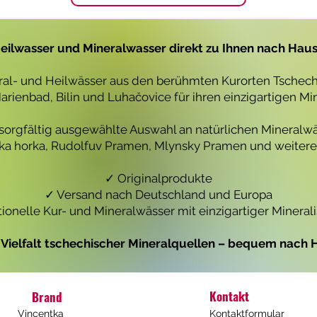
1
1
L
L
i
i
t
t
eilwasser und Mineralwasser direkt zu Ihnen nach Hau
e
e
r
r
eral- und Heilwässer aus den berühmten Kurorten Tschechi
rienbad, Bilin und Luhačovice für ihren einzigartigen Mi
 sorgfältig ausgewählte Auswahl an natürlichen Mineralwä
icka horka, Rudolfuv Pramen, Mlynsky Pramen und weiteren
✓ Originalprodukte
✓ Versand nach Deutschland und Europa
tionelle Kur- und Mineralwässer mit einzigartiger Mineral
e Vielfalt tschechischer Mineralquellen – bequem nach H
Kontakt
Brand
Vincentka
Kontaktformular