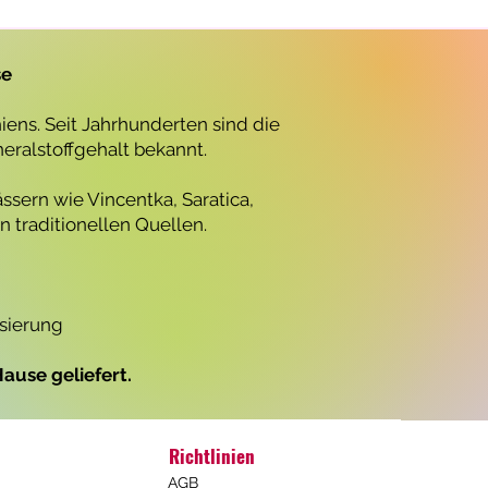
r
o
1
L
se
i
t
e
ens. Seit Jahrhunderten sind die
r
neralstoffgehalt bekannt.
ssern wie Vincentka, Saratica,
 traditionellen Quellen.
isierung
ause geliefert.
Richtlinien
AGB