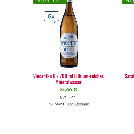
Jod + Lithiumreich
Vincentka 6 x 700 ml Lithium-reiches
Sara
Mineralwasser
Preis
24,00 €
5,71 €
/
1l
5
inkl. MwSt.
|
zzgl. Versand
,
7
1
€
p