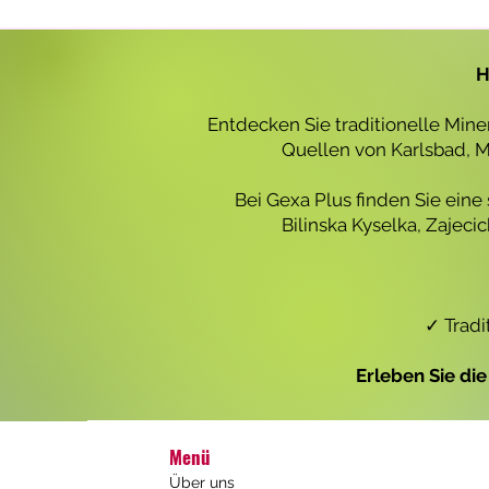
r
o
1
L
H
i
t
e
Entdecken Sie traditionelle Min
r
Quellen von Karlsbad, Ma
Bei Gexa Plus finden Sie eine
Bilinska Kyselka, Zajec
✓ Tradi
Erleben Sie di
Menü
Über uns