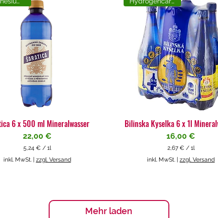
Magnesiumreich
Hydrogencarbonat
tica 6 x 500 ml Mineralwasser
Bilinska Kyselka 6 x 1l Minera
Preis
Preis
22,00 €
16,00 €
5,24 €
/
1l
2,67 €
/
1l
5
2
inkl. MwSt.
|
zzgl. Versand
inkl. MwSt.
|
zzgl. Versand
,
,
2
6
4
7
€
€
p
p
Mehr laden
r
r
o
o