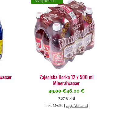
Magnesiumreich
lwasser
Zajecicka Horka 12 x 500 ml
Mineralwasser
Standardpreis
Sale-Preis
49,00 €
46,00 €
7,67 €
/
1l
7
inkl. MwSt.
|
zzgl. Versand
,
6
7
€
p