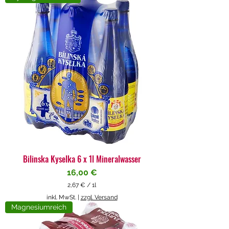
4
€
p
r
o
1
L
i
t
e
r
Bilinska Kyselka 6 x 1l Mineralwasser
Preis
16,00 €
2,67 €
/
1l
2
inkl. MwSt.
|
zzgl. Versand
,
Magnesiumreich
6
7