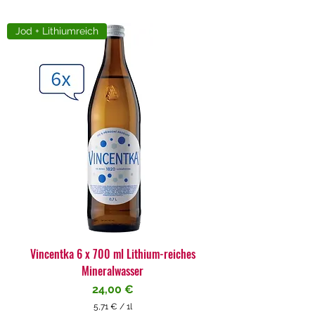
Jod + Lithiumreich
Vincentka 6 x 700 ml Lithium-reiches
Mineralwasser
Preis
24,00 €
5,71 €
/
1l