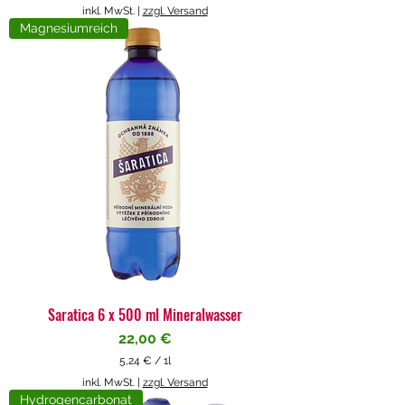
5
inkl. MwSt.
|
zzgl. Versand
,
Magnesiumreich
7
1
€
p
r
o
1
L
i
t
e
r
Saratica 6 x 500 ml Mineralwasser
Preis
22,00 €
5,24 €
/
1l
5
inkl. MwSt.
|
zzgl. Versand
,
Hydrogencarbonat
2