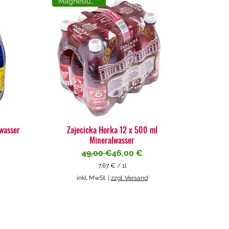
Magnesiumreich
lwasser
Zajecicka Horka 12 x 500 ml
Mineralwasser
Standardpreis
Sale-Preis
49,00 €
46,00 €
7,67 €
/
1l
7
inkl. MwSt.
|
zzgl. Versand
,
6
7
€
p