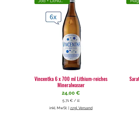
Jod + Lithiumreich
Vincentka 6 x 700 ml Lithium-reiches
Sara
Mineralwasser
Preis
24,00 €
5,71 €
/
1l
5
inkl. MwSt.
|
zzgl. Versand
,
7
1
€
p