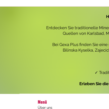
r
o
1
L
H
i
t
e
Entdecken Sie traditionelle Min
r
Quellen von Karlsbad, Ma
Bei Gexa Plus finden Sie eine
Bilinska Kyselka, Zajec
✓ Tradi
Erleben Sie di
Menü
Über uns