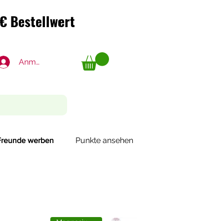
€ Bestellwert
€ Bestellwert
Anmelden
Punkte ansehen
Freunde werben