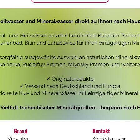
1
1
L
L
i
i
t
t
eilwasser und Mineralwasser direkt zu Ihnen nach Hau
e
e
r
r
eral- und Heilwässer aus den berühmten Kurorten Tschechi
rienbad, Bilin und Luhačovice für ihren einzigartigen Mi
 sorgfältig ausgewählte Auswahl an natürlichen Mineralwä
icka horka, Rudolfuv Pramen, Mlynsky Pramen und weiteren
✓ Originalprodukte
✓ Versand nach Deutschland und Europa
tionelle Kur- und Mineralwässer mit einzigartiger Mineral
e Vielfalt tschechischer Mineralquellen – bequem nach H
Kontakt
Brand
Vincentka
Kontaktformular