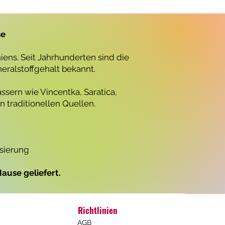
r
o
1
L
se
i
t
e
ens. Seit Jahrhunderten sind die
r
neralstoffgehalt bekannt.
ssern wie Vincentka, Saratica,
 traditionellen Quellen.
isierung
ause geliefert.
Richtlinien
AGB