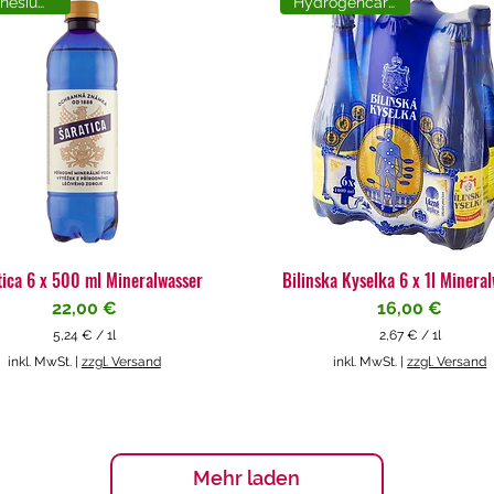
Magnesiumreich
Hydrogencarbonat
tica 6 x 500 ml Mineralwasser
Bilinska Kyselka 6 x 1l Minera
Preis
Preis
22,00 €
16,00 €
5,24 €
/
1l
2,67 €
/
1l
5
2
inkl. MwSt.
|
zzgl. Versand
inkl. MwSt.
|
zzgl. Versand
,
,
2
6
4
7
€
€
p
p
Mehr laden
r
r
o
o