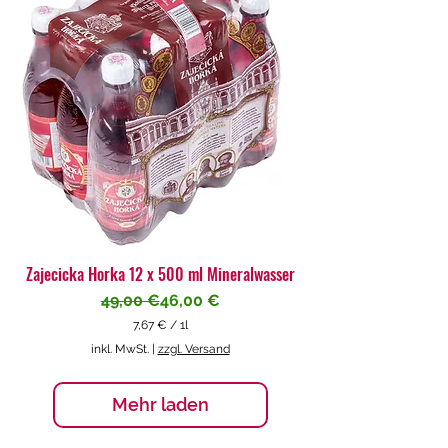
€
p
r
o
1
L
i
t
e
r
Zajecicka Horka 12 x 500 ml Mineralwasser
Standardpreis
Sale-Preis
49,00 €
46,00 €
7,67 €
/
1l
7
inkl. MwSt.
|
zzgl. Versand
,
6
7
Mehr laden
€
p