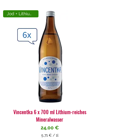
Jod + Lithiumreich
Vincentka 6 x 700 ml Lithium-reiches
Mineralwasser
Preis
24,00 €
5,71 €
/
1l