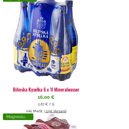
4
€
p
r
o
1
L
i
t
e
r
Bilinska Kyselka 6 x 1l Mineralwasser
Preis
16,00 €
2,67 €
/
1l
2
inkl. MwSt.
|
zzgl. Versand
,
Magnesiumreich
6
7