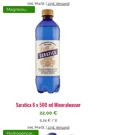
5
inkl. MwSt.
|
zzgl. Versand
,
Magnesiumreich
7
1
€
p
r
o
1
L
i
t
e
r
Saratica 6 x 500 ml Mineralwasser
Preis
22,00 €
5,24 €
/
1l
5
inkl. MwSt.
|
zzgl. Versand
,
Hydrogencarbonat
2