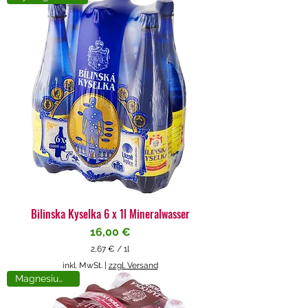
4
€
p
r
o
1
L
i
t
e
r
Bilinska Kyselka 6 x 1l Mineralwasser
Preis
16,00 €
2,67 €
/
1l
2
inkl. MwSt.
|
zzgl. Versand
,
Magnesiumreich
6
7