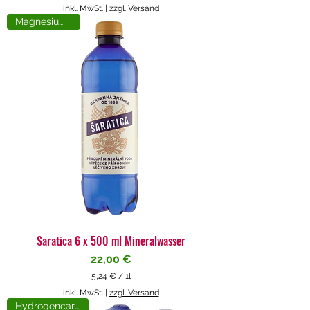
5
inkl. MwSt.
|
zzgl. Versand
,
Magnesiumreich
7
1
€
p
r
o
1
L
i
t
e
r
Saratica 6 x 500 ml Mineralwasser
Preis
22,00 €
5,24 €
/
1l
5
inkl. MwSt.
|
zzgl. Versand
,
Hydrogencarbonat
2