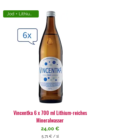
Jod + Lithiumreich
Vincentka 6 x 700 ml Lithium-reiches
Mineralwasser
Preis
24,00 €
5,71 €
/
1l