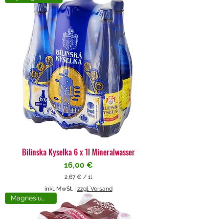
4
€
p
r
o
1
L
i
t
e
r
Bilinska Kyselka 6 x 1l Mineralwasser
Preis
16,00 €
2,67 €
/
1l
2
inkl. MwSt.
|
zzgl. Versand
,
Magnesiumreich
6
7