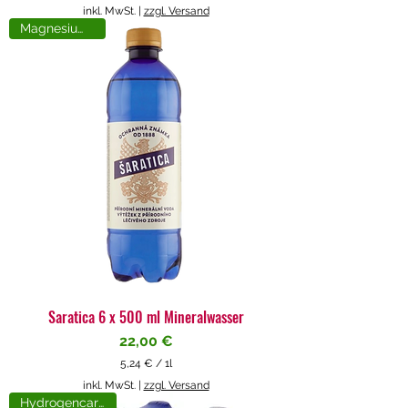
5
inkl. MwSt.
|
zzgl. Versand
,
Magnesiumreich
7
1
€
p
r
o
1
L
i
t
e
r
Saratica 6 x 500 ml Mineralwasser
Preis
22,00 €
5,24 €
/
1l
5
inkl. MwSt.
|
zzgl. Versand
,
Hydrogencarbonat
2