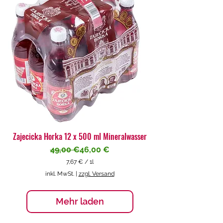
€
p
r
o
1
L
i
t
e
r
Zajecicka Horka 12 x 500 ml Mineralwasser
Standardpreis
Sale-Preis
49,00 €
46,00 €
7,67 €
/
1l
7
inkl. MwSt.
|
zzgl. Versand
,
6
7
Mehr laden
€
p