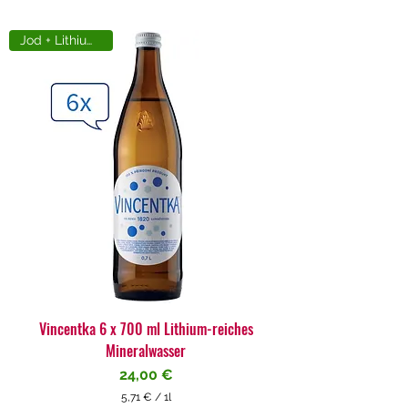
Jod + Lithiumreich
Vincentka 6 x 700 ml Lithium-reiches
Mineralwasser
Preis
24,00 €
5,71 €
/
1l