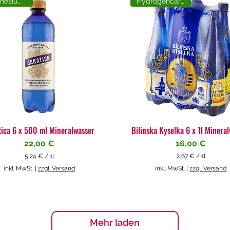
Magnesiumreich
Hydrogencarbonat
tica 6 x 500 ml Mineralwasser
Bilinska Kyselka 6 x 1l Minera
Preis
Preis
22,00 €
16,00 €
5,24 €
/
1l
2,67 €
/
1l
5
2
inkl. MwSt.
|
zzgl. Versand
inkl. MwSt.
|
zzgl. Versand
,
,
2
6
4
7
€
€
p
p
Mehr laden
r
r
o
o