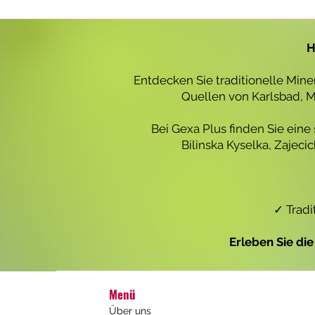
r
o
1
L
H
i
t
e
Entdecken Sie traditionelle Min
r
Quellen von Karlsbad, Ma
Bei Gexa Plus finden Sie eine
Bilinska Kyselka, Zajec
✓ Tradi
Erleben Sie di
Menü
Über uns