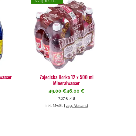
Magnesiumreich
lwasser
Zajecicka Horka 12 x 500 ml
Mineralwasser
Standardpreis
Sale-Preis
49,00 €
46,00 €
7,67 €
/
1l
7
inkl. MwSt.
|
zzgl. Versand
,
6
7
€
p