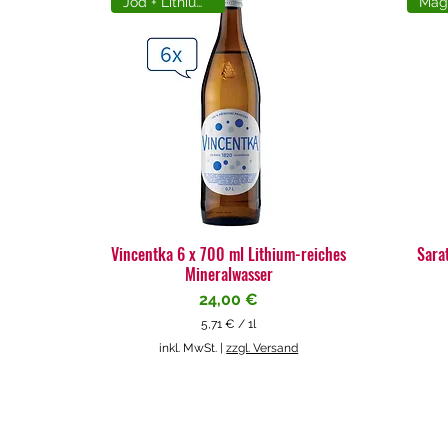
Jod + Lithiumreich
Vincentka 6 x 700 ml Lithium-reiches
Sara
Mineralwasser
Preis
24,00 €
5,71 €
/
1l
5
inkl. MwSt.
|
zzgl. Versand
,
7
1
€
p