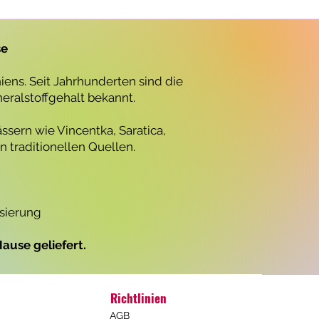
r
o
1
L
se
i
t
e
ens. Seit Jahrhunderten sind die
r
neralstoffgehalt bekannt.
ssern wie Vincentka, Saratica,
 traditionellen Quellen.
isierung
ause geliefert.
Richtlinien
AGB