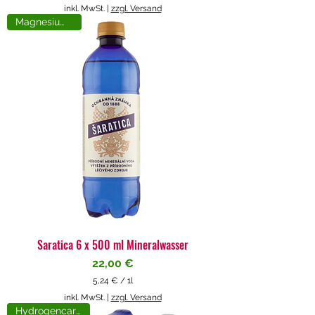
5
inkl. MwSt.
|
zzgl. Versand
,
Magnesiumreich
7
1
€
p
r
o
1
L
i
t
e
r
Saratica 6 x 500 ml Mineralwasser
Preis
22,00 €
5,24 €
/
1l
5
inkl. MwSt.
|
zzgl. Versand
,
Hydrogencarbonat
2