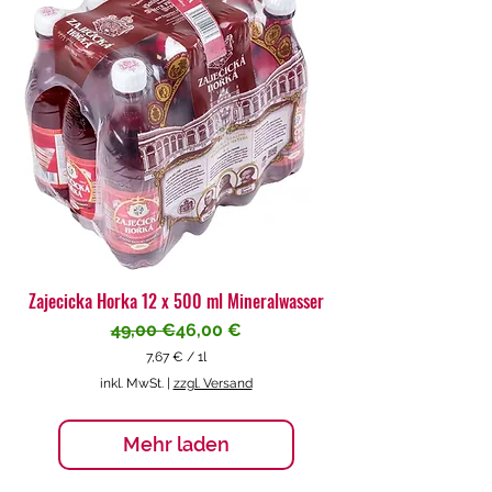
€
p
r
o
1
L
i
t
e
r
Zajecicka Horka 12 x 500 ml Mineralwasser
Standardpreis
Sale-Preis
49,00 €
46,00 €
7,67 €
/
1l
7
inkl. MwSt.
|
zzgl. Versand
,
6
7
Mehr laden
€
p