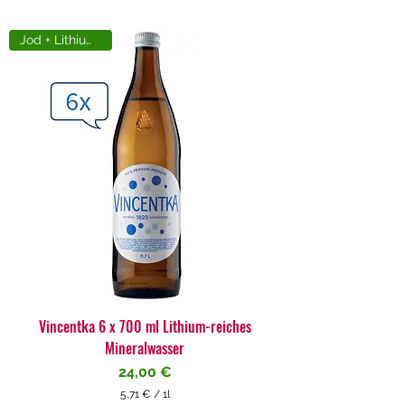
Jod + Lithiumreich
Vincentka 6 x 700 ml Lithium-reiches
Mineralwasser
Preis
24,00 €
5,71 €
/
1l