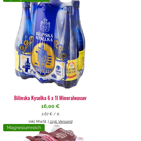
4
€
p
r
o
1
L
i
t
e
r
Bilinska Kyselka 6 x 1l Mineralwasser
Preis
16,00 €
2,67 €
/
1l
2
inkl. MwSt.
|
zzgl. Versand
,
Magnesiumreich
6
7