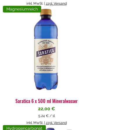
5
inkl. MwSt.
|
zzgl. Versand
,
Magnesiumreich
7
1
€
p
r
o
1
L
i
t
e
r
Saratica 6 x 500 ml Mineralwasser
Preis
22,00 €
5,24 €
/
1l
5
inkl. MwSt.
|
zzgl. Versand
,
Hydrogencarbonat
2