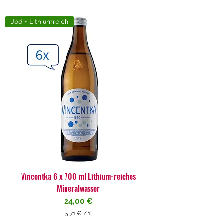
Jod + Lithiumreich
Vincentka 6 x 700 ml Lithium-reiches
Mineralwasser
Preis
24,00 €
5,71 €
/
1l