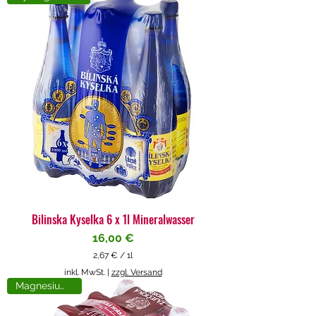
4
€
p
r
o
1
L
i
t
e
r
Bilinska Kyselka 6 x 1l Mineralwasser
Preis
16,00 €
2,67 €
/
1l
2
inkl. MwSt.
|
zzgl. Versand
,
Magnesiumreich
6
7