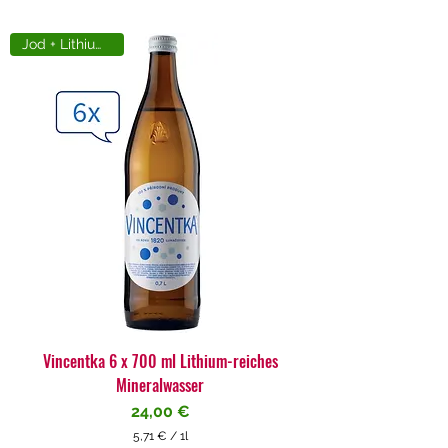
Jod + Lithiumreich
Vincentka 6 x 700 ml Lithium-reiches
Mineralwasser
Preis
24,00 €
5,71 €
/
1l