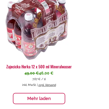
€
p
r
o
1
L
i
t
e
r
Zajecicka Horka 12 x 500 ml Mineralwasser
Standardpreis
Sale-Preis
49,00 €
46,00 €
7,67 €
/
1l
7
inkl. MwSt.
|
zzgl. Versand
,
6
7
Mehr laden
€
p