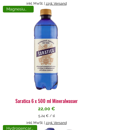
5
inkl. MwSt.
|
zzgl. Versand
,
Magnesiumreich
7
1
€
p
r
o
1
L
i
t
e
r
Saratica 6 x 500 ml Mineralwasser
Preis
22,00 €
5,24 €
/
1l
5
inkl. MwSt.
|
zzgl. Versand
,
Hydrogencarbonat
2