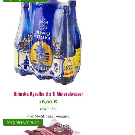
4
€
p
r
o
1
L
i
t
e
r
Bilinska Kyselka 6 x 1l Mineralwasser
Preis
16,00 €
2,67 €
/
1l
2
inkl. MwSt.
|
zzgl. Versand
,
Magnesiumreich
6
7