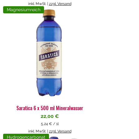
5
inkl. MwSt.
|
zzgl. Versand
,
Magnesiumreich
7
1
€
p
r
o
1
L
i
t
e
r
Saratica 6 x 500 ml Mineralwasser
Preis
22,00 €
5,24 €
/
1l
5
inkl. MwSt.
|
zzgl. Versand
,
Hydrogencarbonat
2