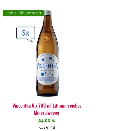
Jod + Lithiumreich
Vincentka 6 x 700 ml Lithium-reiches
Mineralwasser
Preis
24,00 €
5,71 €
/
1l