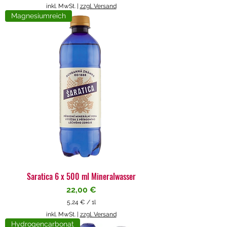
5
inkl. MwSt.
|
zzgl. Versand
,
Magnesiumreich
7
1
€
p
r
o
1
L
i
t
e
r
Saratica 6 x 500 ml Mineralwasser
Preis
22,00 €
5,24 €
/
1l
5
inkl. MwSt.
|
zzgl. Versand
,
Hydrogencarbonat
2