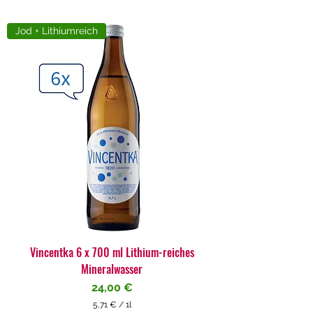
Jod + Lithiumreich
Vincentka 6 x 700 ml Lithium-reiches
Mineralwasser
Preis
24,00 €
5,71 €
/
1l