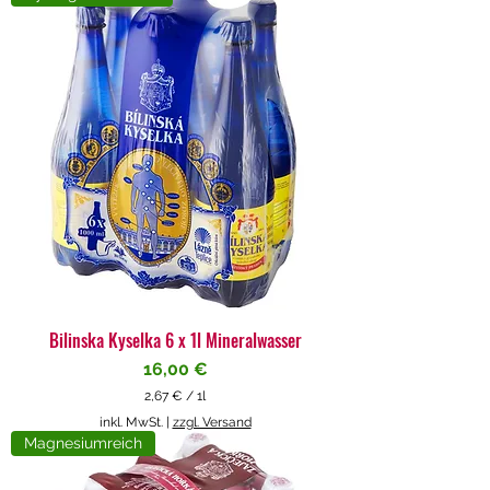
4
€
p
r
o
1
L
i
t
e
r
Bilinska Kyselka 6 x 1l Mineralwasser
Preis
16,00 €
2,67 €
/
1l
2
inkl. MwSt.
|
zzgl. Versand
,
Magnesiumreich
6
7