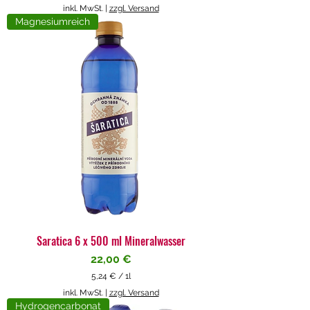
5
inkl. MwSt.
|
zzgl. Versand
,
Magnesiumreich
7
1
€
p
r
o
1
L
i
t
e
r
Saratica 6 x 500 ml Mineralwasser
Preis
22,00 €
5,24 €
/
1l
5
inkl. MwSt.
|
zzgl. Versand
,
Hydrogencarbonat
2