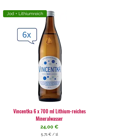
Jod + Lithiumreich
Vincentka 6 x 700 ml Lithium-reiches
Mineralwasser
Preis
24,00 €
5,71 €
/
1l