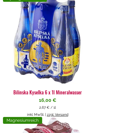
4
€
p
r
o
1
L
i
t
e
r
Bilinska Kyselka 6 x 1l Mineralwasser
Preis
16,00 €
2,67 €
/
1l
2
inkl. MwSt.
|
zzgl. Versand
,
Magnesiumreich
6
7