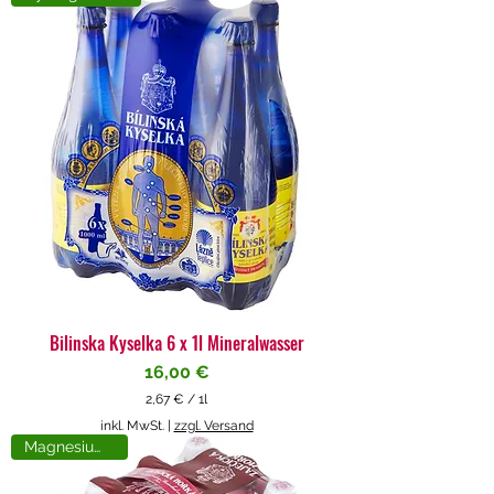
4
€
p
r
o
1
L
i
t
e
r
Bilinska Kyselka 6 x 1l Mineralwasser
Preis
16,00 €
2,67 €
/
1l
2
inkl. MwSt.
|
zzgl. Versand
,
Magnesiumreich
6
7