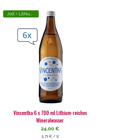
Jod + Lithiumreich
Vincentka 6 x 700 ml Lithium-reiches
Mineralwasser
Preis
24,00 €
5,71 €
/
1l