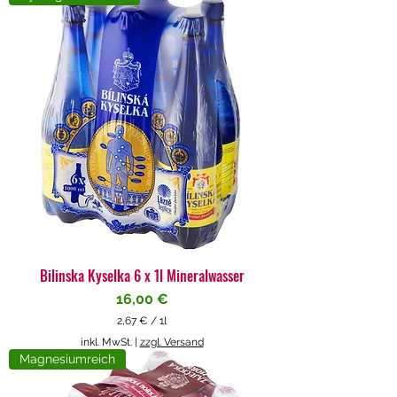
4
€
p
r
o
1
L
i
t
e
r
Bilinska Kyselka 6 x 1l Mineralwasser
Preis
16,00 €
2,67 €
/
1l
2
inkl. MwSt.
|
zzgl. Versand
,
Magnesiumreich
6
7