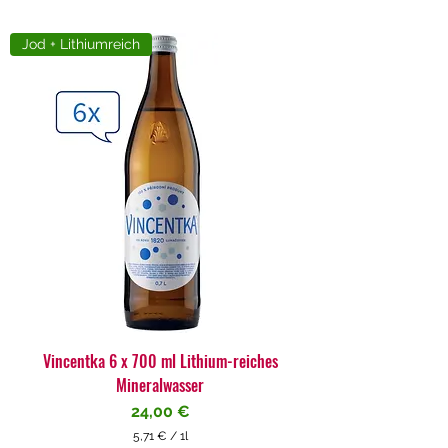
Jod + Lithiumreich
Vincentka 6 x 700 ml Lithium-reiches
Mineralwasser
Preis
24,00 €
5,71 €
/
1l