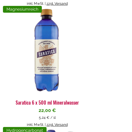
5
inkl. MwSt.
|
zzgl. Versand
,
Magnesiumreich
7
1
€
p
r
o
1
L
i
t
e
r
Saratica 6 x 500 ml Mineralwasser
Preis
22,00 €
5,24 €
/
1l
5
inkl. MwSt.
|
zzgl. Versand
,
Hydrogencarbonat
2