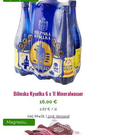
4
€
p
r
o
1
L
i
t
e
r
Bilinska Kyselka 6 x 1l Mineralwasser
Preis
16,00 €
2,67 €
/
1l
2
inkl. MwSt.
|
zzgl. Versand
,
Magnesiumreich
6
7