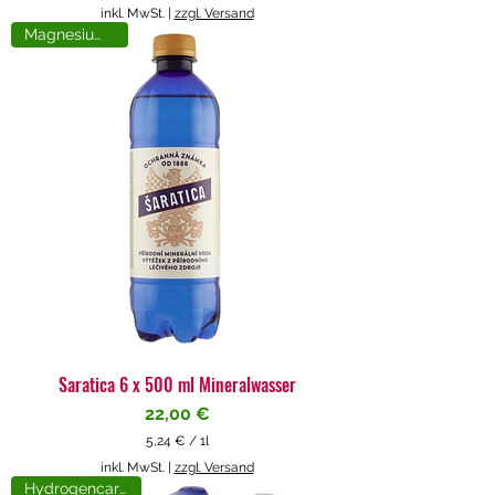
5
inkl. MwSt.
|
zzgl. Versand
,
Magnesiumreich
7
1
€
p
r
o
1
L
i
t
e
r
Saratica 6 x 500 ml Mineralwasser
Preis
22,00 €
5,24 €
/
1l
5
inkl. MwSt.
|
zzgl. Versand
,
Hydrogencarbonat
2