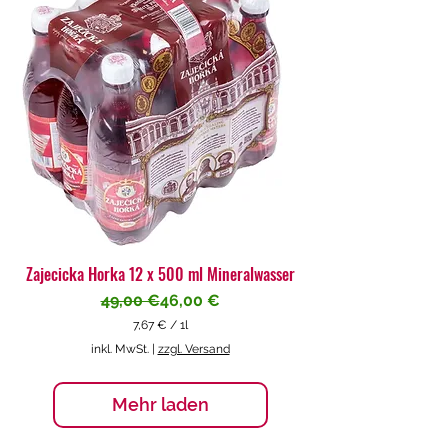
€
p
r
o
1
L
i
t
e
r
Zajecicka Horka 12 x 500 ml Mineralwasser
Standardpreis
Sale-Preis
49,00 €
46,00 €
7,67 €
/
1l
7
inkl. MwSt.
|
zzgl. Versand
,
6
7
Mehr laden
€
p