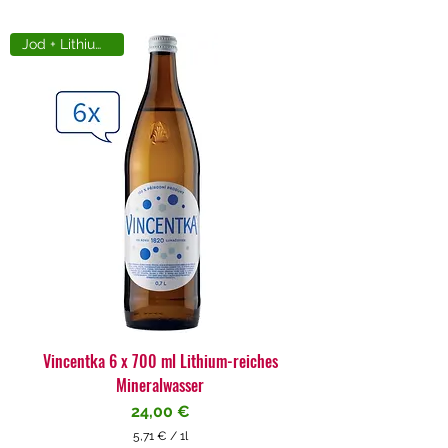
Jod + Lithiumreich
Vincentka 6 x 700 ml Lithium-reiches
Mineralwasser
Preis
24,00 €
5,71 €
/
1l