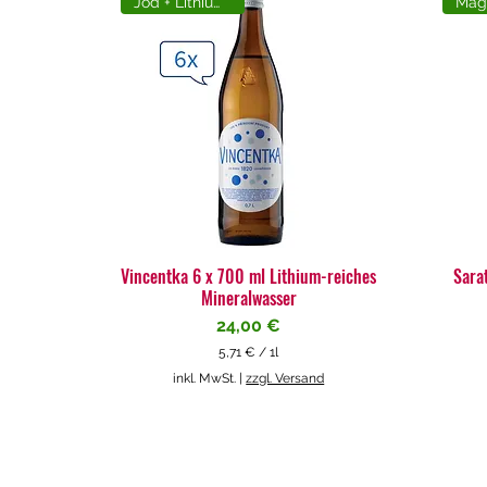
Jod + Lithiumreich
Vincentka 6 x 700 ml Lithium-reiches
Sara
Mineralwasser
Preis
24,00 €
5,71 €
/
1l
5
inkl. MwSt.
|
zzgl. Versand
,
7
1
€
p