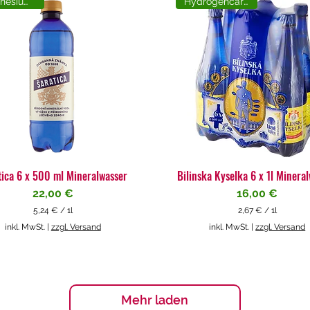
Magnesiumreich
Hydrogencarbonat
tica 6 x 500 ml Mineralwasser
Bilinska Kyselka 6 x 1l Minera
Preis
Preis
22,00 €
16,00 €
5,24 €
/
1l
2,67 €
/
1l
5
2
inkl. MwSt.
|
zzgl. Versand
inkl. MwSt.
|
zzgl. Versand
,
,
2
6
4
7
€
€
p
p
Mehr laden
r
r
o
o