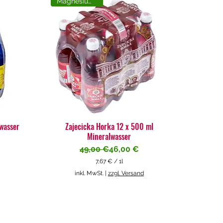
Magnesiumreich
lwasser
Zajecicka Horka 12 x 500 ml
Mineralwasser
Standardpreis
Sale-Preis
49,00 €
46,00 €
7,67 €
/
1l
7
inkl. MwSt.
|
zzgl. Versand
,
6
7
€
p