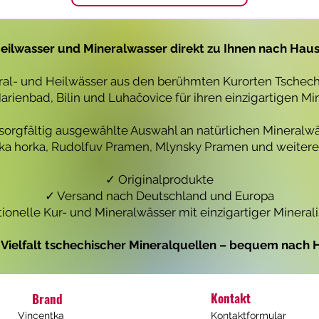
1
1
L
L
i
i
t
t
eilwasser und Mineralwasser direkt zu Ihnen nach Hau
e
e
r
r
eral- und Heilwässer aus den berühmten Kurorten Tschechi
rienbad, Bilin und Luhačovice für ihren einzigartigen Mi
 sorgfältig ausgewählte Auswahl an natürlichen Mineralwä
icka horka, Rudolfuv Pramen, Mlynsky Pramen und weiteren
✓ Originalprodukte
✓ Versand nach Deutschland und Europa
tionelle Kur- und Mineralwässer mit einzigartiger Mineral
e Vielfalt tschechischer Mineralquellen – bequem nach H
Kontakt
Brand
Vincentka
Kontaktformular