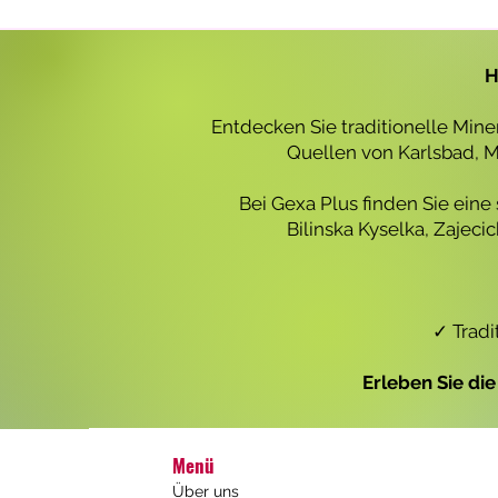
r
o
1
L
H
i
t
e
Entdecken Sie traditionelle Min
r
Quellen von Karlsbad, Ma
Bei Gexa Plus finden Sie eine
Bilinska Kyselka, Zajec
✓ Tradi
Erleben Sie di
Menü
Über uns