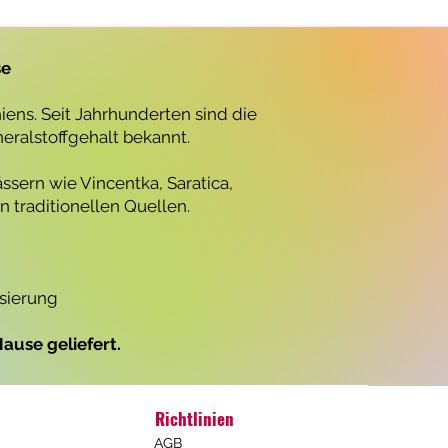
r
o
1
L
se
i
t
e
ens. Seit Jahrhunderten sind die
r
neralstoffgehalt bekannt.
ssern wie Vincentka, Saratica,
 traditionellen Quellen.
isierung
ause geliefert.
Richtlinien
AGB