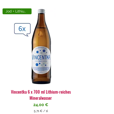
Jod + Lithiumreich
Vincentka 6 x 700 ml Lithium-reiches
Mineralwasser
Preis
24,00 €
5,71 €
/
1l