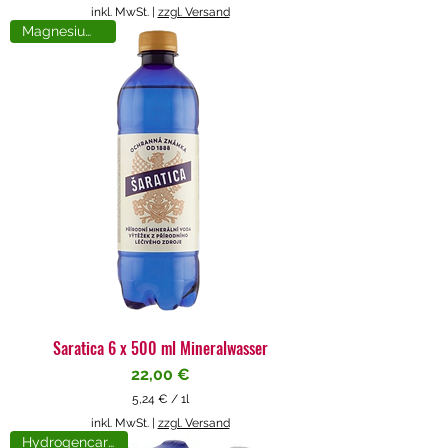
5
inkl. MwSt.
|
zzgl. Versand
,
Magnesiumreich
7
1
€
p
r
o
1
L
i
t
e
r
Saratica 6 x 500 ml Mineralwasser
Preis
22,00 €
5,24 €
/
1l
5
inkl. MwSt.
|
zzgl. Versand
,
Hydrogencarbonat
2