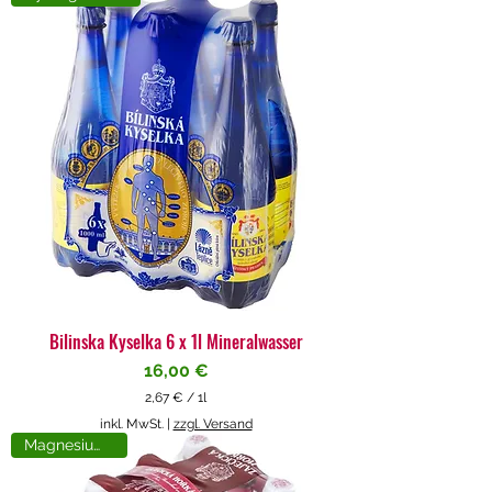
4
€
p
r
o
1
L
i
t
e
r
Bilinska Kyselka 6 x 1l Mineralwasser
Preis
16,00 €
2,67 €
/
1l
2
inkl. MwSt.
|
zzgl. Versand
,
Magnesiumreich
6
7