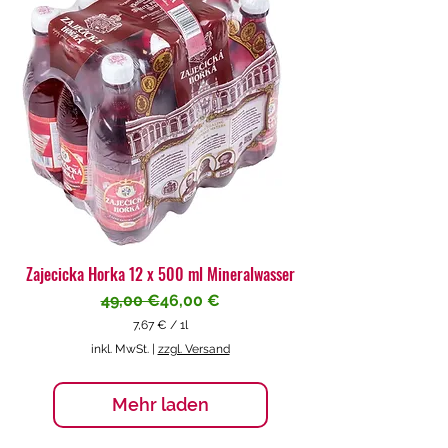
€
p
r
o
1
L
i
t
e
r
Zajecicka Horka 12 x 500 ml Mineralwasser
Standardpreis
Sale-Preis
49,00 €
46,00 €
7,67 €
/
1l
7
inkl. MwSt.
|
zzgl. Versand
,
6
7
Mehr laden
€
p