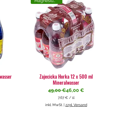
Magnesiumreich
lwasser
Zajecicka Horka 12 x 500 ml
Mineralwasser
Standardpreis
Sale-Preis
49,00 €
46,00 €
7,67 €
/
1l
7
inkl. MwSt.
|
zzgl. Versand
,
6
7
€
p