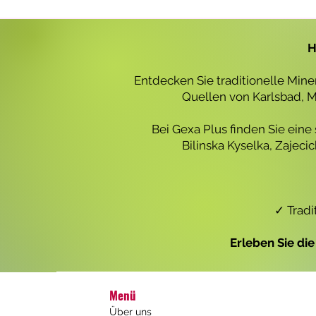
r
o
1
L
H
i
t
e
Entdecken Sie traditionelle Min
r
Quellen von Karlsbad, Ma
Bei Gexa Plus finden Sie eine
Bilinska Kyselka, Zajec
✓ Tradi
Erleben Sie di
Menü
Über uns