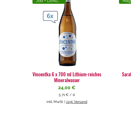
Jod + Lithiumreich
Vincentka 6 x 700 ml Lithium-reiches
Sara
Mineralwasser
Preis
24,00 €
5,71 €
/
1l
5
inkl. MwSt.
|
zzgl. Versand
,
7
1
€
p