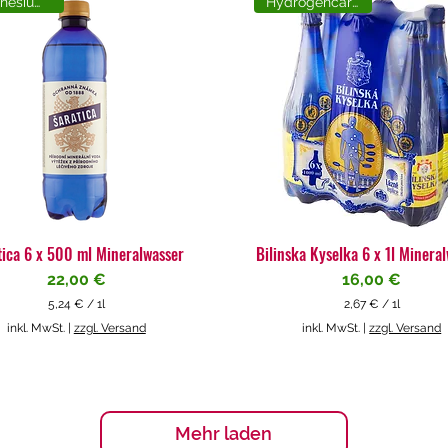
Magnesiumreich
Hydrogencarbonat
tica 6 x 500 ml Mineralwasser
Bilinska Kyselka 6 x 1l Minera
Preis
Preis
22,00 €
16,00 €
5,24 €
/
1l
2,67 €
/
1l
5
2
inkl. MwSt.
|
zzgl. Versand
inkl. MwSt.
|
zzgl. Versand
,
,
2
6
4
7
€
€
p
p
Mehr laden
r
r
o
o