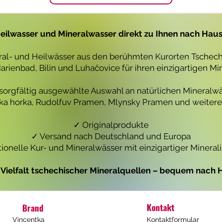
1
1
L
L
i
i
t
t
eilwasser und Mineralwasser direkt zu Ihnen nach Hau
e
e
r
r
eral- und Heilwässer aus den berühmten Kurorten Tschechi
rienbad, Bilin und Luhačovice für ihren einzigartigen Mi
 sorgfältig ausgewählte Auswahl an natürlichen Mineralwä
icka horka, Rudolfuv Pramen, Mlynsky Pramen und weiteren
✓ Originalprodukte
✓ Versand nach Deutschland und Europa
tionelle Kur- und Mineralwässer mit einzigartiger Mineral
e Vielfalt tschechischer Mineralquellen – bequem nach H
Kontakt
Brand
Vincentka
Kontaktformular