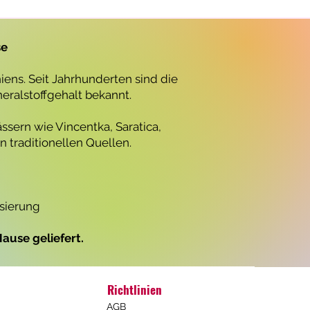
r
o
1
L
se
i
t
e
ens. Seit Jahrhunderten sind die
r
neralstoffgehalt bekannt.
ssern wie Vincentka, Saratica,
 traditionellen Quellen.
isierung
ause geliefert.
Richtlinien
AGB