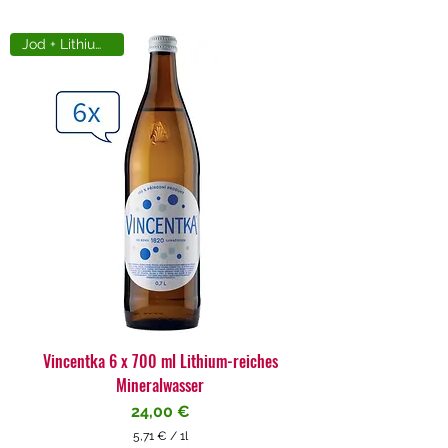
Jod + Lithiumreich
Vincentka 6 x 700 ml Lithium-reiches
Mineralwasser
Preis
24,00 €
5,71 €
/
1l