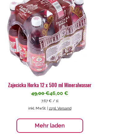
€
p
r
o
1
L
i
t
e
r
Zajecicka Horka 12 x 500 ml Mineralwasser
Standardpreis
Sale-Preis
49,00 €
46,00 €
7,67 €
/
1l
7
inkl. MwSt.
|
zzgl. Versand
,
6
7
Mehr laden
€
p