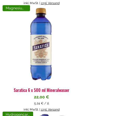
5
inkl. MwSt.
|
zzgl. Versand
,
Magnesiumreich
7
1
€
p
r
o
1
L
i
t
e
r
Saratica 6 x 500 ml Mineralwasser
Preis
22,00 €
5,24 €
/
1l
5
inkl. MwSt.
|
zzgl. Versand
,
Hydrogencarbonat
2