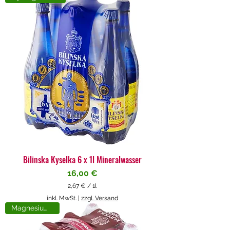
4
€
p
r
o
1
L
i
t
e
r
Bilinska Kyselka 6 x 1l Mineralwasser
Preis
16,00 €
2,67 €
/
1l
2
inkl. MwSt.
|
zzgl. Versand
,
Magnesiumreich
6
7