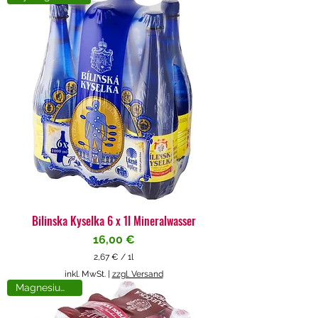
4
€
p
r
o
1
L
i
t
e
r
Bilinska Kyselka 6 x 1l Mineralwasser
Preis
16,00 €
2,67 €
/
1l
2
inkl. MwSt.
|
zzgl. Versand
,
Magnesiumreich
6
7