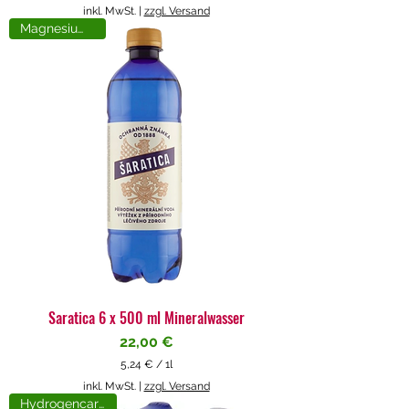
5
inkl. MwSt.
|
zzgl. Versand
,
Magnesiumreich
7
1
€
p
r
o
1
L
i
t
e
r
Saratica 6 x 500 ml Mineralwasser
Preis
22,00 €
5,24 €
/
1l
5
inkl. MwSt.
|
zzgl. Versand
,
Hydrogencarbonat
2