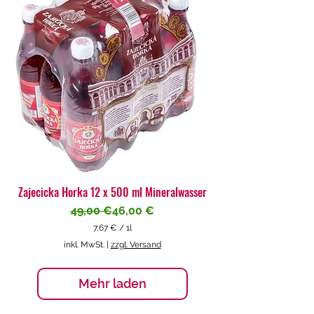
€
p
r
o
1
L
i
t
e
r
Zajecicka Horka 12 x 500 ml Mineralwasser
Standardpreis
Sale-Preis
49,00 €
46,00 €
7,67 €
/
1l
7
inkl. MwSt.
|
zzgl. Versand
,
6
7
Mehr laden
€
p