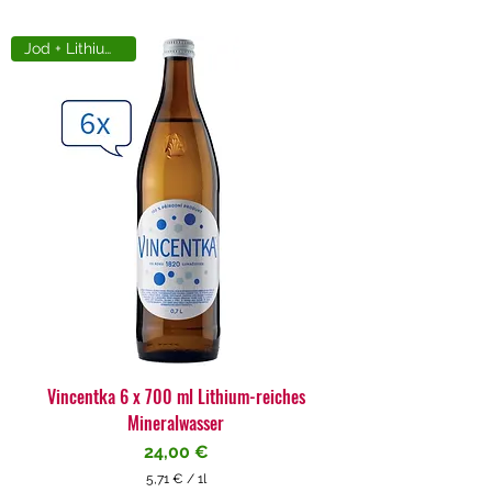
Jod + Lithiumreich
Vincentka 6 x 700 ml Lithium-reiches
Mineralwasser
Preis
24,00 €
5,71 €
/
1l