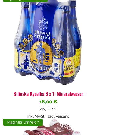
4
€
p
r
o
1
L
i
t
e
r
Bilinska Kyselka 6 x 1l Mineralwasser
Preis
16,00 €
2,67 €
/
1l
2
inkl. MwSt.
|
zzgl. Versand
,
Magnesiumreich
6
7