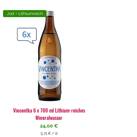
Jod + Lithiumreich
Vincentka 6 x 700 ml Lithium-reiches
Mineralwasser
Preis
24,00 €
5,71 €
/
1l