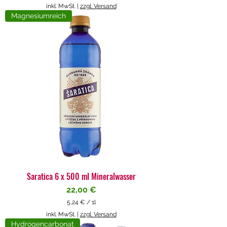
5
inkl. MwSt.
|
zzgl. Versand
,
Magnesiumreich
7
1
€
p
r
o
1
L
i
t
e
r
Saratica 6 x 500 ml Mineralwasser
Preis
22,00 €
5,24 €
/
1l
5
inkl. MwSt.
|
zzgl. Versand
,
Hydrogencarbonat
2