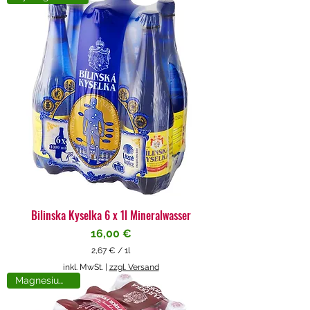
4
€
p
r
o
1
L
i
t
e
r
Bilinska Kyselka 6 x 1l Mineralwasser
Preis
16,00 €
2,67 €
/
1l
2
inkl. MwSt.
|
zzgl. Versand
,
Magnesiumreich
6
7