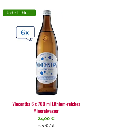
Jod + Lithiumreich
Vincentka 6 x 700 ml Lithium-reiches
Mineralwasser
Preis
24,00 €
5,71 €
/
1l