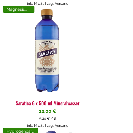
5
inkl. MwSt.
|
zzgl. Versand
,
Magnesiumreich
7
1
€
p
r
o
1
L
i
t
e
r
Saratica 6 x 500 ml Mineralwasser
Preis
22,00 €
5,24 €
/
1l
5
inkl. MwSt.
|
zzgl. Versand
,
Hydrogencarbonat
2