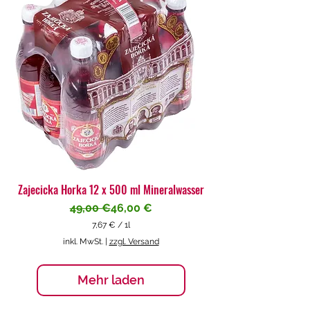
€
p
r
o
1
L
i
t
e
r
Zajecicka Horka 12 x 500 ml Mineralwasser
Standardpreis
Sale-Preis
49,00 €
46,00 €
7,67 €
/
1l
7
inkl. MwSt.
|
zzgl. Versand
,
6
7
Mehr laden
€
p