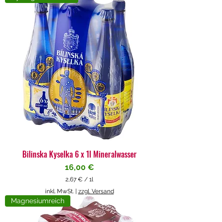
4
€
p
r
o
1
L
i
t
e
r
Bilinska Kyselka 6 x 1l Mineralwasser
Preis
16,00 €
2,67 €
/
1l
2
inkl. MwSt.
|
zzgl. Versand
,
Magnesiumreich
6
7