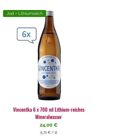
Jod + Lithiumreich
Vincentka 6 x 700 ml Lithium-reiches
Mineralwasser
Preis
24,00 €
5,71 €
/
1l