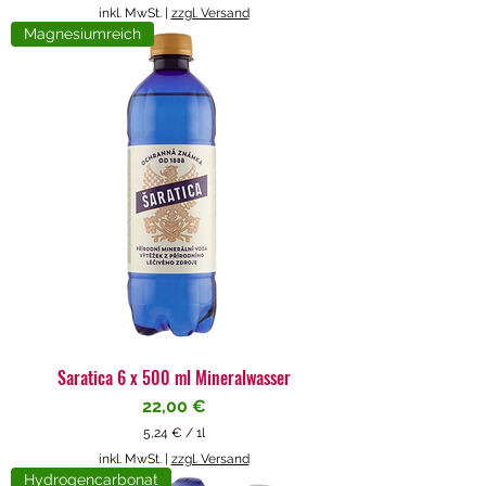
5
inkl. MwSt.
|
zzgl. Versand
,
Magnesiumreich
7
1
€
p
r
o
1
L
i
t
e
r
Saratica 6 x 500 ml Mineralwasser
Preis
22,00 €
5,24 €
/
1l
5
inkl. MwSt.
|
zzgl. Versand
,
Hydrogencarbonat
2