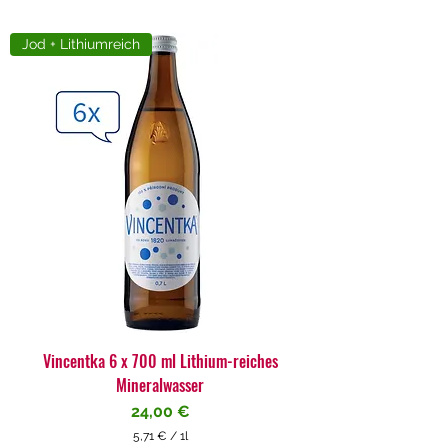
Jod + Lithiumreich
Vincentka 6 x 700 ml Lithium-reiches
Mineralwasser
Preis
24,00 €
5,71 €
/
1l