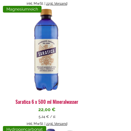
5
inkl. MwSt.
|
zzgl. Versand
,
Magnesiumreich
7
1
€
p
r
o
1
L
i
t
e
r
Saratica 6 x 500 ml Mineralwasser
Preis
22,00 €
5,24 €
/
1l
5
inkl. MwSt.
|
zzgl. Versand
,
Hydrogencarbonat
2