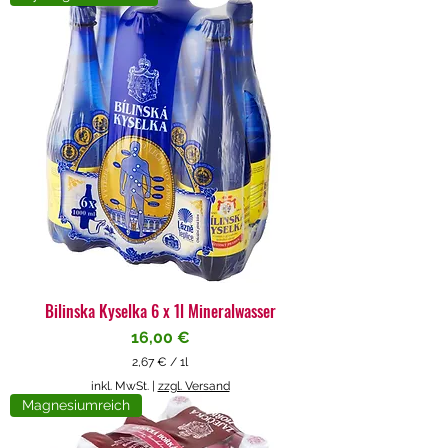
4
€
p
r
o
1
L
i
t
e
r
Bilinska Kyselka 6 x 1l Mineralwasser
Preis
16,00 €
2,67 €
/
1l
2
inkl. MwSt.
|
zzgl. Versand
,
Magnesiumreich
6
7