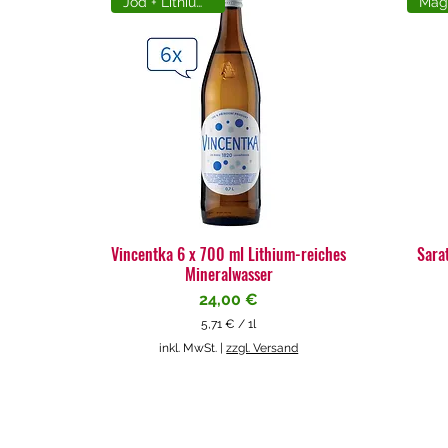
Jod + Lithiumreich
Vincentka 6 x 700 ml Lithium-reiches
Sara
Mineralwasser
Preis
24,00 €
5,71 €
/
1l
5
inkl. MwSt.
|
zzgl. Versand
,
7
1
€
p