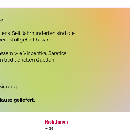
r
o
1
L
se
i
t
e
ens. Seit Jahrhunderten sind die
r
neralstoffgehalt bekannt.
ssern wie Vincentka, Saratica,
 traditionellen Quellen.
isierung
ause geliefert.
Richtlinien
AGB