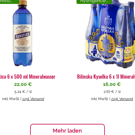
Magnesiumreich
Hydrogencarbonat
tica 6 x 500 ml Mineralwasser
Bilinska Kyselka 6 x 1l Minera
Preis
Preis
22,00 €
16,00 €
5,24 €
/
1l
2,67 €
/
1l
5
2
inkl. MwSt.
|
zzgl. Versand
inkl. MwSt.
|
zzgl. Versand
,
,
2
6
4
7
€
€
p
p
Mehr laden
r
r
o
o