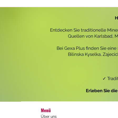
r
o
1
L
H
i
t
e
Entdecken Sie traditionelle Min
r
Quellen von Karlsbad, Ma
Bei Gexa Plus finden Sie eine
Bilinska Kyselka, Zajec
✓ Tradi
Erleben Sie di
Menü
Über uns