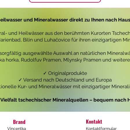
1
1
L
L
i
i
t
t
eilwasser und Mineralwasser direkt zu Ihnen nach Hau
e
e
r
r
eral- und Heilwässer aus den berühmten Kurorten Tschechi
rienbad, Bilin und Luhačovice für ihren einzigartigen Mi
 sorgfältig ausgewählte Auswahl an natürlichen Mineralwä
icka horka, Rudolfuv Pramen, Mlynsky Pramen und weiteren
✓ Originalprodukte
✓ Versand nach Deutschland und Europa
tionelle Kur- und Mineralwässer mit einzigartiger Mineral
e Vielfalt tschechischer Mineralquellen – bequem nach H
Kontakt
Brand
Vincentka
Kontaktformular