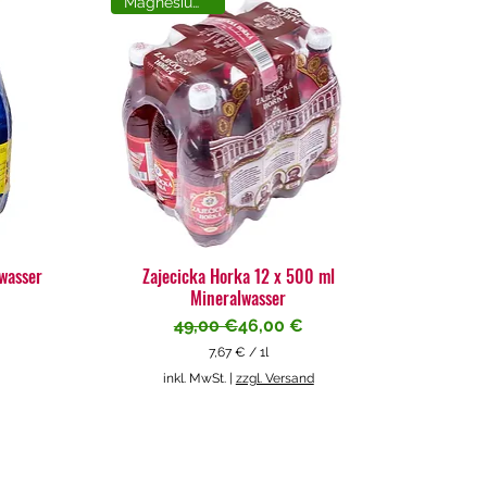
Magnesiumreich
lwasser
Zajecicka Horka 12 x 500 ml
Mineralwasser
Standardpreis
Sale-Preis
49,00 €
46,00 €
7,67 €
/
1l
7
inkl. MwSt.
|
zzgl. Versand
,
6
7
€
p