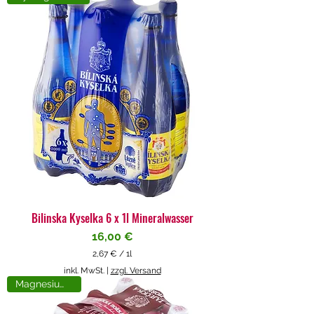
4
€
p
r
o
1
L
i
t
e
r
Bilinska Kyselka 6 x 1l Mineralwasser
Preis
16,00 €
2,67 €
/
1l
2
inkl. MwSt.
|
zzgl. Versand
,
Magnesiumreich
6
7