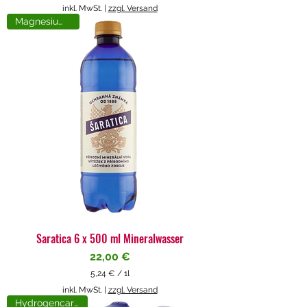
5
inkl. MwSt.
|
zzgl. Versand
,
Magnesiumreich
7
1
€
p
r
o
1
L
i
t
e
r
Saratica 6 x 500 ml Mineralwasser
Preis
22,00 €
5,24 €
/
1l
5
inkl. MwSt.
|
zzgl. Versand
,
Hydrogencarbonat
2