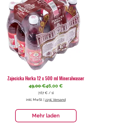
€
p
r
o
1
L
i
t
e
r
Zajecicka Horka 12 x 500 ml Mineralwasser
Standardpreis
Sale-Preis
49,00 €
46,00 €
7,67 €
/
1l
7
inkl. MwSt.
|
zzgl. Versand
,
6
7
Mehr laden
€
p