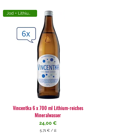
Jod + Lithiumreich
Vincentka 6 x 700 ml Lithium-reiches
Mineralwasser
Preis
24,00 €
5,71 €
/
1l