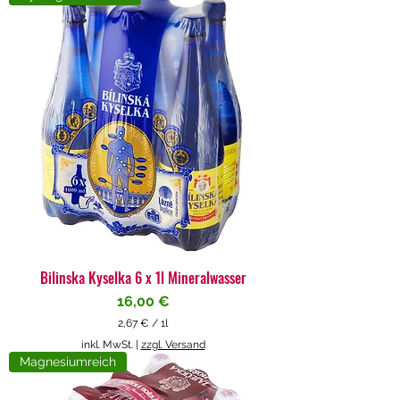
4
€
p
r
o
1
L
i
t
e
r
Bilinska Kyselka 6 x 1l Mineralwasser
Preis
16,00 €
2,67 €
/
1l
2
inkl. MwSt.
|
zzgl. Versand
,
Magnesiumreich
6
7