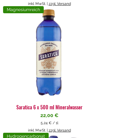
5
inkl. MwSt.
|
zzgl. Versand
,
Magnesiumreich
7
1
€
p
r
o
1
L
i
t
e
r
Saratica 6 x 500 ml Mineralwasser
Preis
22,00 €
5,24 €
/
1l
5
inkl. MwSt.
|
zzgl. Versand
,
Hydrogencarbonat
2