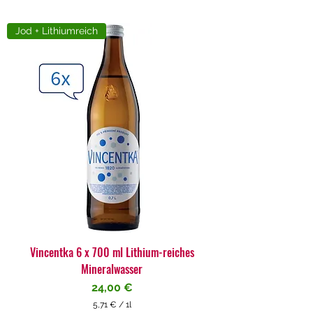
Jod + Lithiumreich
Vincentka 6 x 700 ml Lithium-reiches
Mineralwasser
Preis
24,00 €
5,71 €
/
1l