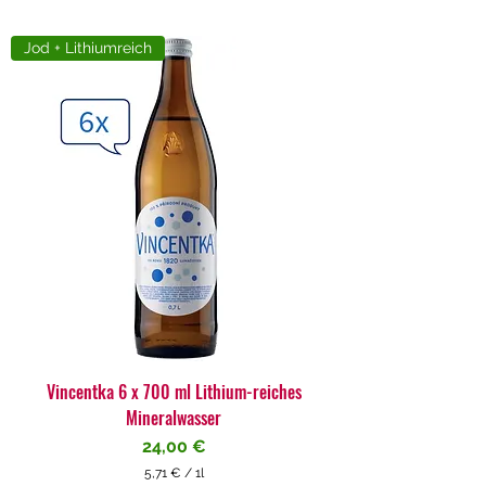
Jod + Lithiumreich
Vincentka 6 x 700 ml Lithium-reiches
Mineralwasser
Preis
24,00 €
5,71 €
/
1l