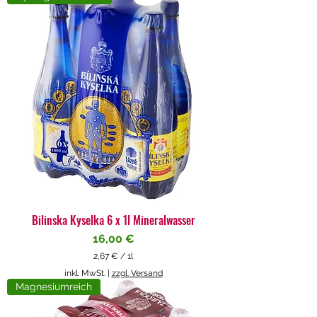
4
€
p
r
o
1
L
i
t
e
r
Bilinska Kyselka 6 x 1l Mineralwasser
Preis
16,00 €
2,67 €
/
1l
2
inkl. MwSt.
|
zzgl. Versand
,
Magnesiumreich
6
7