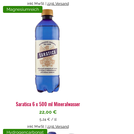
5
inkl. MwSt.
|
zzgl. Versand
,
Magnesiumreich
7
1
€
p
r
o
1
L
i
t
e
r
Saratica 6 x 500 ml Mineralwasser
Preis
22,00 €
5,24 €
/
1l
5
inkl. MwSt.
|
zzgl. Versand
,
Hydrogencarbonat
2