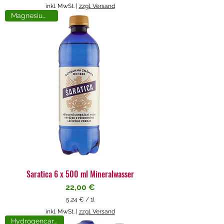
5
inkl. MwSt.
|
zzgl. Versand
,
Magnesiumreich
7
1
€
p
r
o
1
L
i
t
e
r
Saratica 6 x 500 ml Mineralwasser
Preis
22,00 €
5,24 €
/
1l
5
inkl. MwSt.
|
zzgl. Versand
,
Hydrogencarbonat
2