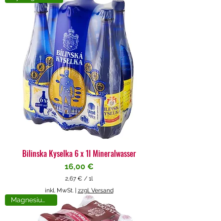
4
€
p
r
o
1
L
i
t
e
r
Bilinska Kyselka 6 x 1l Mineralwasser
Preis
16,00 €
2,67 €
/
1l
2
inkl. MwSt.
|
zzgl. Versand
,
Magnesiumreich
6
7