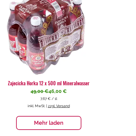
€
p
r
o
1
L
i
t
e
r
Zajecicka Horka 12 x 500 ml Mineralwasser
Standardpreis
Sale-Preis
49,00 €
46,00 €
7,67 €
/
1l
7
inkl. MwSt.
|
zzgl. Versand
,
6
7
Mehr laden
€
p