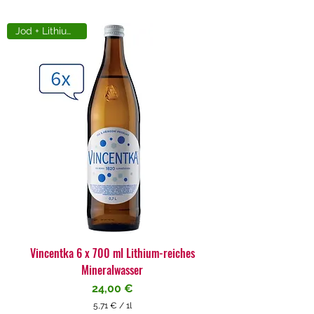
Jod + Lithiumreich
Vincentka 6 x 700 ml Lithium-reiches
Mineralwasser
Preis
24,00 €
5,71 €
/
1l