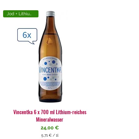
Jod + Lithiumreich
Vincentka 6 x 700 ml Lithium-reiches
Mineralwasser
Preis
24,00 €
5,71 €
/
1l