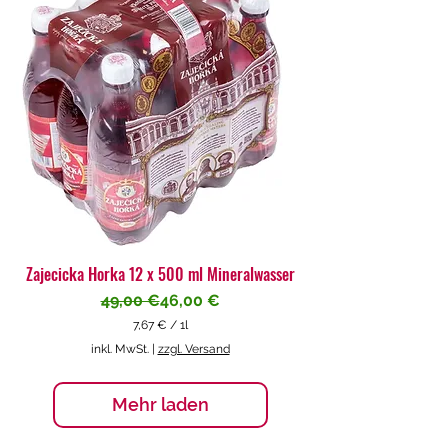
€
p
r
o
1
L
i
t
e
r
Zajecicka Horka 12 x 500 ml Mineralwasser
Standardpreis
Sale-Preis
49,00 €
46,00 €
7,67 €
/
1l
7
inkl. MwSt.
|
zzgl. Versand
,
6
7
Mehr laden
€
p