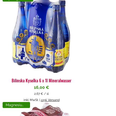
4
€
p
r
o
1
L
i
t
e
r
Bilinska Kyselka 6 x 1l Mineralwasser
Preis
16,00 €
2,67 €
/
1l
2
inkl. MwSt.
|
zzgl. Versand
,
Magnesiumreich
6
7