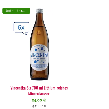
Jod + Lithiumreich
Vincentka 6 x 700 ml Lithium-reiches
Mineralwasser
Preis
24,00 €
5,71 €
/
1l