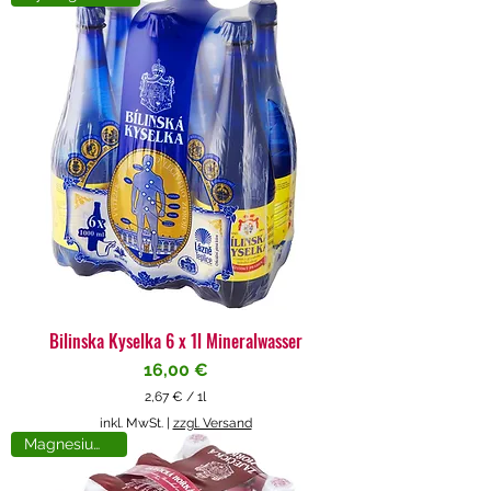
4
€
p
r
o
1
L
i
t
e
r
Bilinska Kyselka 6 x 1l Mineralwasser
Preis
16,00 €
2,67 €
/
1l
2
inkl. MwSt.
|
zzgl. Versand
,
Magnesiumreich
6
7