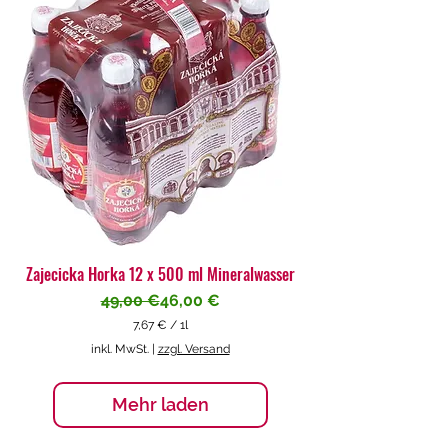
€
p
r
o
1
L
i
t
e
r
Zajecicka Horka 12 x 500 ml Mineralwasser
Standardpreis
Sale-Preis
49,00 €
46,00 €
7,67 €
/
1l
7
inkl. MwSt.
|
zzgl. Versand
,
6
7
Mehr laden
€
p