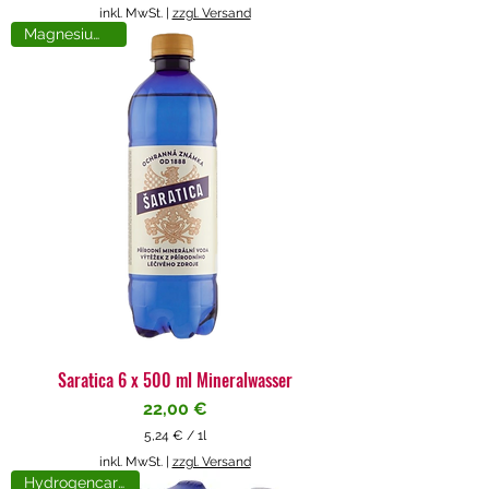
5
inkl. MwSt.
|
zzgl. Versand
,
Magnesiumreich
7
1
€
p
r
o
1
L
i
t
e
r
Saratica 6 x 500 ml Mineralwasser
Preis
22,00 €
5,24 €
/
1l
5
inkl. MwSt.
|
zzgl. Versand
,
Hydrogencarbonat
2