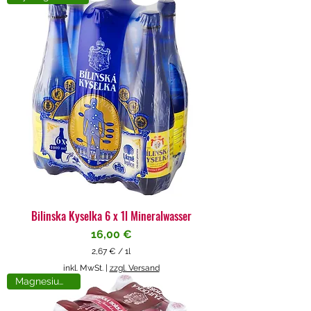
4
€
p
r
o
1
L
i
t
e
r
Bilinska Kyselka 6 x 1l Mineralwasser
Preis
16,00 €
2,67 €
/
1l
2
inkl. MwSt.
|
zzgl. Versand
,
Magnesiumreich
6
7