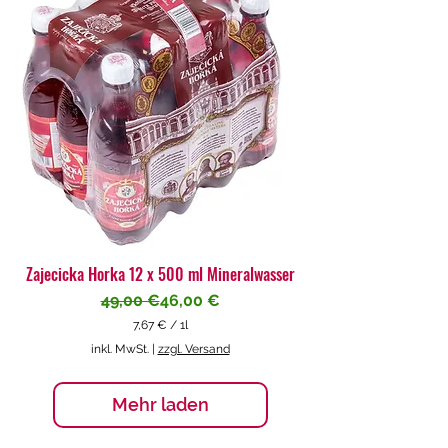
€
p
r
o
1
L
i
t
e
r
Zajecicka Horka 12 x 500 ml Mineralwasser
Standardpreis
Sale-Preis
49,00 €
46,00 €
7,67 €
/
1l
7
inkl. MwSt.
|
zzgl. Versand
,
6
7
Mehr laden
€
p