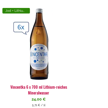
Jod + Lithiumreich
Vincentka 6 x 700 ml Lithium-reiches
Mineralwasser
Preis
24,00 €
5,71 €
/
1l