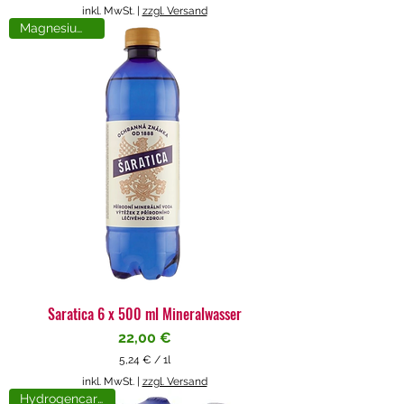
5
inkl. MwSt.
|
zzgl. Versand
,
Magnesiumreich
7
1
€
p
r
o
1
L
i
t
e
r
Saratica 6 x 500 ml Mineralwasser
Preis
22,00 €
5,24 €
/
1l
5
inkl. MwSt.
|
zzgl. Versand
,
Hydrogencarbonat
2