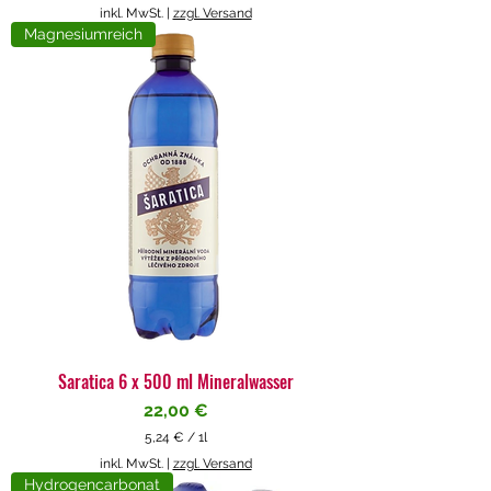
5
inkl. MwSt.
|
zzgl. Versand
,
Magnesiumreich
7
1
€
p
r
o
1
L
i
t
e
r
Saratica 6 x 500 ml Mineralwasser
Preis
22,00 €
5,24 €
/
1l
5
inkl. MwSt.
|
zzgl. Versand
,
Hydrogencarbonat
2