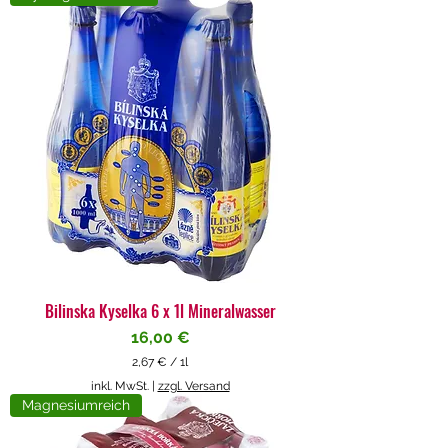
4
€
p
r
o
1
L
i
t
e
r
Bilinska Kyselka 6 x 1l Mineralwasser
Preis
16,00 €
2,67 €
/
1l
2
inkl. MwSt.
|
zzgl. Versand
,
Magnesiumreich
6
7