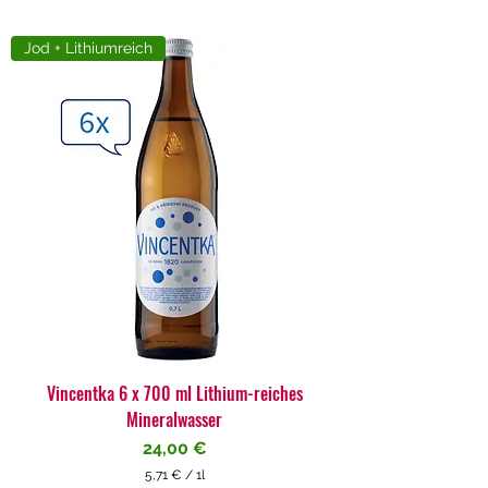
Jod + Lithiumreich
Vincentka 6 x 700 ml Lithium-reiches
Mineralwasser
Preis
24,00 €
5,71 €
/
1l