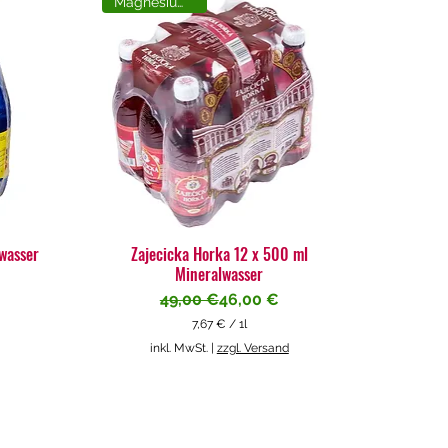
Magnesiumreich
lwasser
Zajecicka Horka 12 x 500 ml
Mineralwasser
Standardpreis
Sale-Preis
49,00 €
46,00 €
7,67 €
/
1l
7
inkl. MwSt.
|
zzgl. Versand
,
6
7
€
p