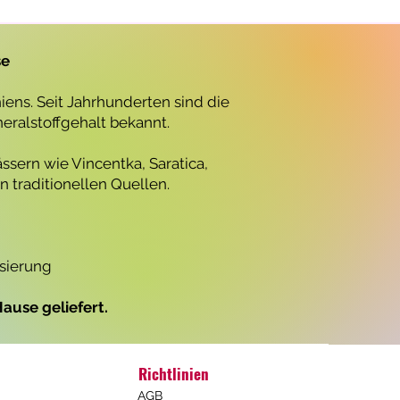
r
o
1
L
se
i
t
e
ens. Seit Jahrhunderten sind die
r
neralstoffgehalt bekannt.
ssern wie Vincentka, Saratica,
 traditionellen Quellen.
isierung
ause geliefert.
Richtlinien
AGB