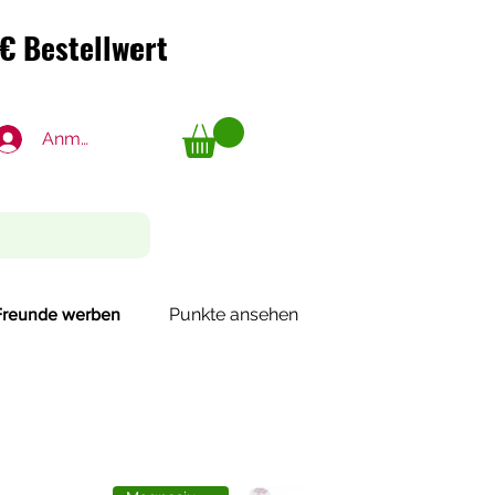
€ Bestellwert
€ Bestellwert
Anmelden
Punkte ansehen
Freunde werben