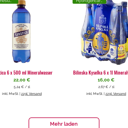
Magnesiumreich
Hydrogencarbonat
tica 6 x 500 ml Mineralwasser
Bilinska Kyselka 6 x 1l Minera
Preis
Preis
22,00 €
16,00 €
5,24 €
/
1l
2,67 €
/
1l
5
2
inkl. MwSt.
|
zzgl. Versand
inkl. MwSt.
|
zzgl. Versand
,
,
2
6
4
7
€
€
p
p
Mehr laden
r
r
o
o