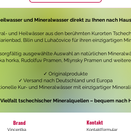
1
1
L
L
i
i
t
t
eilwasser und Mineralwasser direkt zu Ihnen nach Hau
e
e
r
r
eral- und Heilwässer aus den berühmten Kurorten Tschechi
rienbad, Bilin und Luhačovice für ihren einzigartigen Mi
 sorgfältig ausgewählte Auswahl an natürlichen Mineralwä
icka horka, Rudolfuv Pramen, Mlynsky Pramen und weiteren
✓ Originalprodukte
✓ Versand nach Deutschland und Europa
tionelle Kur- und Mineralwässer mit einzigartiger Mineral
e Vielfalt tschechischer Mineralquellen – bequem nach H
Kontakt
Brand
Vincentka
Kontaktformular