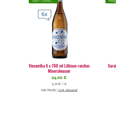
Jod + Lithiumreich
Vincentka 6 x 700 ml Lithium-reiches
Sara
Mineralwasser
Preis
24,00 €
5,71 €
/
1l
5
inkl. MwSt.
|
zzgl. Versand
,
7
1
€
p