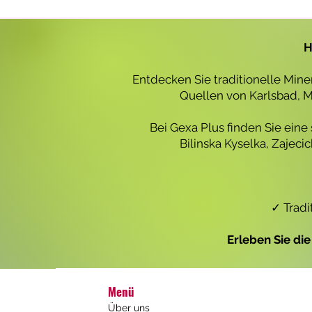
r
o
1
L
H
i
t
e
Entdecken Sie traditionelle Min
r
Quellen von Karlsbad, Ma
Bei Gexa Plus finden Sie eine
Bilinska Kyselka, Zajec
✓ Tradi
Erleben Sie di
Menü
Über uns