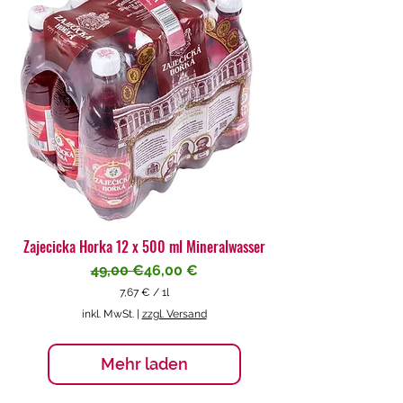
€
p
r
o
1
L
i
t
e
r
Zajecicka Horka 12 x 500 ml Mineralwasser
Standardpreis
Sale-Preis
49,00 €
46,00 €
7,67 €
/
1l
7
inkl. MwSt.
|
zzgl. Versand
,
6
7
Mehr laden
€
p