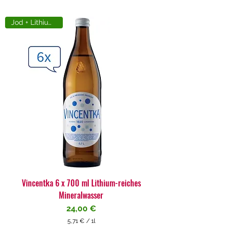
Jod + Lithiumreich
Vincentka 6 x 700 ml Lithium-reiches
Mineralwasser
Preis
24,00 €
5,71 €
/
1l