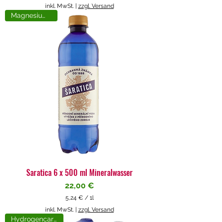
5
inkl. MwSt.
|
zzgl. Versand
,
Magnesiumreich
7
1
€
p
r
o
1
L
i
t
e
r
Saratica 6 x 500 ml Mineralwasser
Preis
22,00 €
5,24 €
/
1l
5
inkl. MwSt.
|
zzgl. Versand
,
Hydrogencarbonat
2