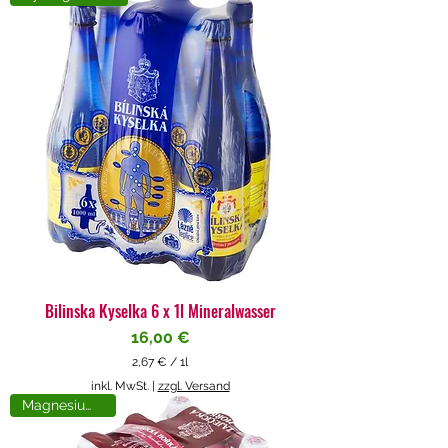
4
€
p
r
o
1
L
i
t
e
r
Bilinska Kyselka 6 x 1l Mineralwasser
Preis
16,00 €
2,67 €
/
1l
2
inkl. MwSt.
|
zzgl. Versand
,
Magnesiumreich
6
7