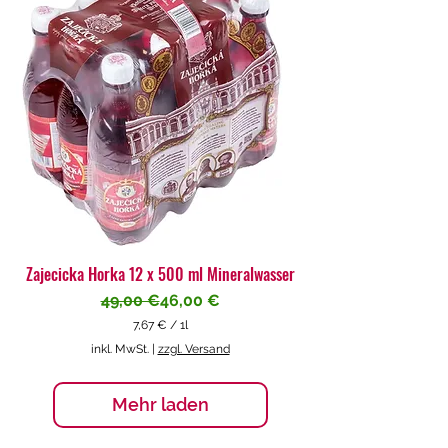
€
p
r
o
1
L
i
t
e
r
Zajecicka Horka 12 x 500 ml Mineralwasser
Standardpreis
Sale-Preis
49,00 €
46,00 €
7,67 €
/
1l
7
inkl. MwSt.
|
zzgl. Versand
,
6
7
Mehr laden
€
p