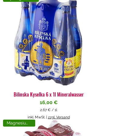
4
€
p
r
o
1
L
i
t
e
r
Bilinska Kyselka 6 x 1l Mineralwasser
Preis
16,00 €
2,67 €
/
1l
2
inkl. MwSt.
|
zzgl. Versand
,
Magnesiumreich
6
7