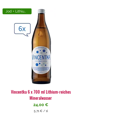
Jod + Lithiumreich
Vincentka 6 x 700 ml Lithium-reiches
Mineralwasser
Preis
24,00 €
5,71 €
/
1l