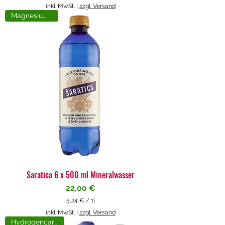
5
inkl. MwSt.
|
zzgl. Versand
,
Magnesiumreich
7
1
€
p
r
o
1
L
i
t
e
r
Saratica 6 x 500 ml Mineralwasser
Preis
22,00 €
5,24 €
/
1l
5
inkl. MwSt.
|
zzgl. Versand
,
Hydrogencarbonat
2