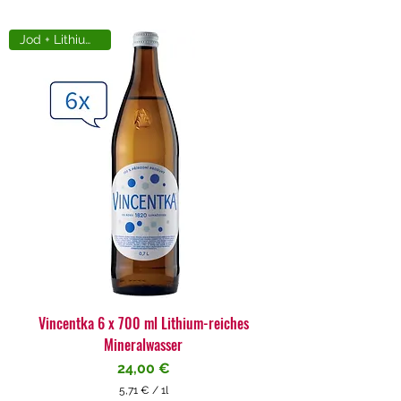
Jod + Lithiumreich
Vincentka 6 x 700 ml Lithium-reiches
Mineralwasser
Preis
24,00 €
5,71 €
/
1l