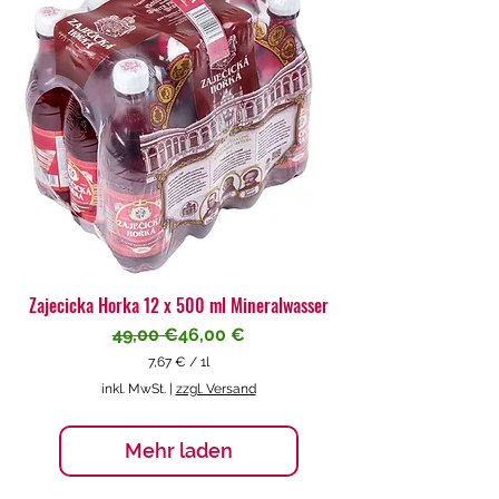
€
p
r
o
1
L
i
t
e
r
Zajecicka Horka 12 x 500 ml Mineralwasser
Standardpreis
Sale-Preis
49,00 €
46,00 €
7,67 €
/
1l
7
inkl. MwSt.
|
zzgl. Versand
,
6
7
Mehr laden
€
p