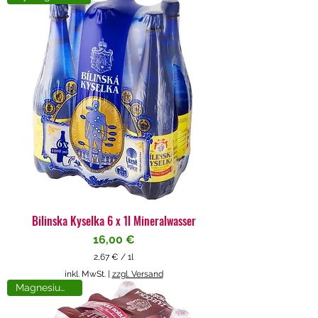
4
€
p
r
o
1
L
i
t
e
r
Bilinska Kyselka 6 x 1l Mineralwasser
Preis
16,00 €
2,67 €
/
1l
2
inkl. MwSt.
|
zzgl. Versand
,
Magnesiumreich
6
7