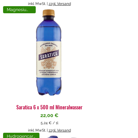
5
inkl. MwSt.
|
zzgl. Versand
,
Magnesiumreich
7
1
€
p
r
o
1
L
i
t
e
r
Saratica 6 x 500 ml Mineralwasser
Preis
22,00 €
5,24 €
/
1l
5
inkl. MwSt.
|
zzgl. Versand
,
Hydrogencarbonat
2