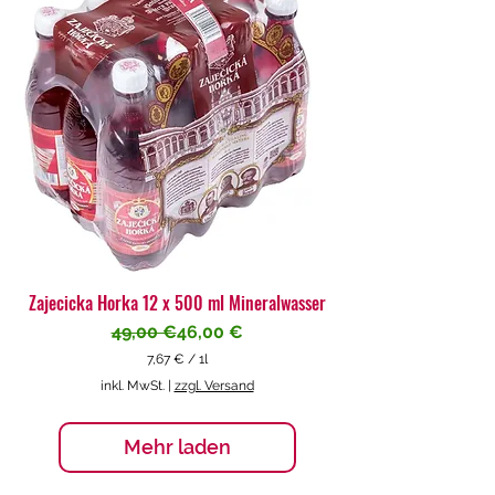
€
p
r
o
1
L
i
t
e
r
Zajecicka Horka 12 x 500 ml Mineralwasser
Standardpreis
Sale-Preis
49,00 €
46,00 €
7,67 €
/
1l
7
inkl. MwSt.
|
zzgl. Versand
,
6
7
Mehr laden
€
p