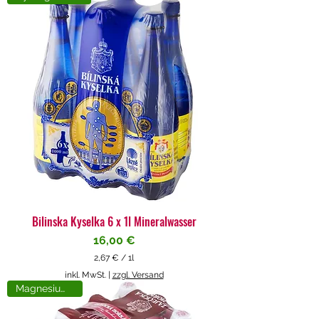
4
€
p
r
o
1
L
i
t
e
r
Bilinska Kyselka 6 x 1l Mineralwasser
Preis
16,00 €
2,67 €
/
1l
2
inkl. MwSt.
|
zzgl. Versand
,
Magnesiumreich
6
7