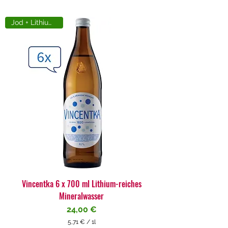
Jod + Lithiumreich
Vincentka 6 x 700 ml Lithium-reiches
Mineralwasser
Preis
24,00 €
5,71 €
/
1l