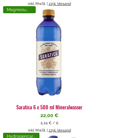
5
inkl. MwSt.
|
zzgl. Versand
,
Magnesiumreich
7
1
€
p
r
o
1
L
i
t
e
r
Saratica 6 x 500 ml Mineralwasser
Preis
22,00 €
5,24 €
/
1l
5
inkl. MwSt.
|
zzgl. Versand
,
Hydrogencarbonat
2