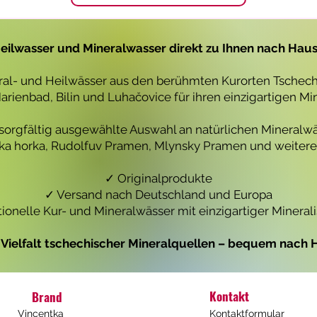
1
1
L
L
i
i
t
t
eilwasser und Mineralwasser direkt zu Ihnen nach Hau
e
e
r
r
eral- und Heilwässer aus den berühmten Kurorten Tschechi
rienbad, Bilin und Luhačovice für ihren einzigartigen Mi
 sorgfältig ausgewählte Auswahl an natürlichen Mineralwä
icka horka, Rudolfuv Pramen, Mlynsky Pramen und weiteren
✓ Originalprodukte
✓ Versand nach Deutschland und Europa
tionelle Kur- und Mineralwässer mit einzigartiger Mineral
e Vielfalt tschechischer Mineralquellen – bequem nach H
Kontakt
Brand
Vincentka
Kontaktformular