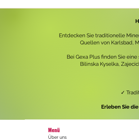
r
o
1
L
H
i
t
e
Entdecken Sie traditionelle Min
r
Quellen von Karlsbad, Ma
Bei Gexa Plus finden Sie eine
Bilinska Kyselka, Zajec
✓ Tradi
Erleben Sie di
Menü
Über uns