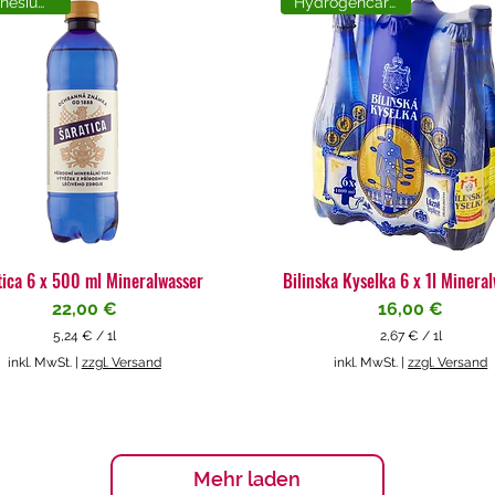
Magnesiumreich
Hydrogencarbonat
tica 6 x 500 ml Mineralwasser
Bilinska Kyselka 6 x 1l Minera
Preis
Preis
22,00 €
16,00 €
5,24 €
/
1l
2,67 €
/
1l
5
2
inkl. MwSt.
|
zzgl. Versand
inkl. MwSt.
|
zzgl. Versand
,
,
2
6
4
7
€
€
p
p
Mehr laden
r
r
o
o