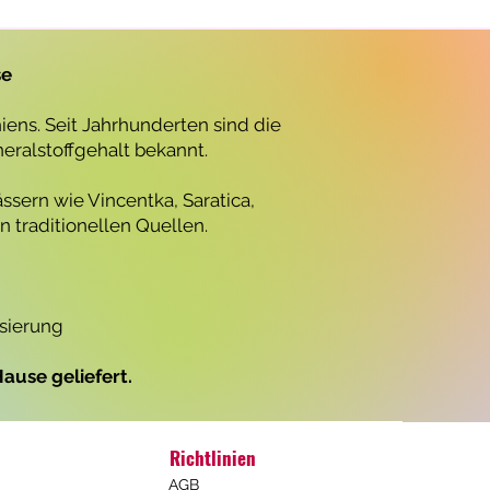
r
o
1
L
se
i
t
e
ens. Seit Jahrhunderten sind die
r
neralstoffgehalt bekannt.
ssern wie Vincentka, Saratica,
 traditionellen Quellen.
isierung
ause geliefert.
Richtlinien
AGB