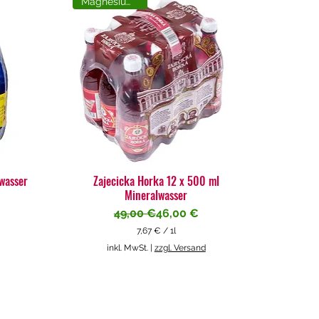
Magnesiumreich
lwasser
Zajecicka Horka 12 x 500 ml
Mineralwasser
Standardpreis
Sale-Preis
49,00 €
46,00 €
7,67 €
/
1l
7
inkl. MwSt.
|
zzgl. Versand
,
6
7
€
p