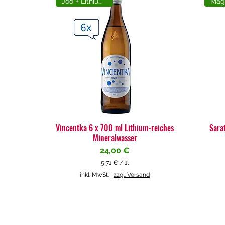
Jod + Lithiumreich
Vincentka 6 x 700 ml Lithium-reiches
Sara
Mineralwasser
Preis
24,00 €
5,71 €
/
1l
5
inkl. MwSt.
|
zzgl. Versand
,
7
1
€
p